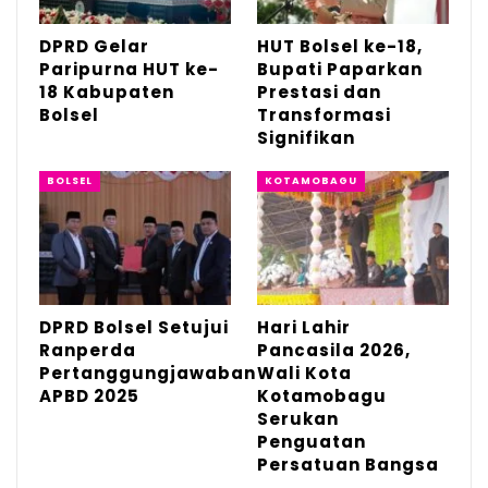
memperkuat silaturahmi, menyatukan hati,
DPRD Gelar
HUT Bolsel ke-18,
niat dan langkah.
Paripurna HUT ke-
Bupati Paparkan
18 Kabupaten
Prestasi dan
Bolsel
Transformasi
Signifikan
BOLSEL
KOTAMOBAGU
DPRD Bolsel Setujui
Hari Lahir
Ranperda
Pancasila 2026,
Pertanggungjawaban
Wali Kota
“Agar visi daerah dalam mewujudkan
APBD 2025
Kotamobagu
Serukan
Bolmong yang maju, lewat momentum halal
Penguatan
bi halal yang dapat teraktualisasi secara
Persatuan Bangsa
baik dan memberikan dampak signifikan