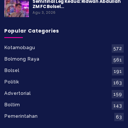
Semifinal Leg Kedua: Ridwan Abdullah
ZM FC Bolsel…
Agu 3, 2026
Popular Categories
Kotamobagu
572
Bolmong Raya
561
Bolsel
191
Politik
163
Advertorial
159
Boltim
143
Pemerintahan
63