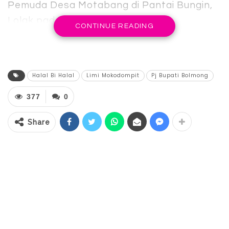
Pemuda Desa Motabang di Pantai Bungin,
Lolak pada Rabu 17 April 2024.
CONTINUE READING
Kegiatan ini dijadikannya sebagai momen
untuk mendengar aspirasi dan
meningkatkan komunikasi pemerintah
Halal Bi Halal
Limi Mokodompit
Pj Bupati Bolmong
dengan lapisan masyarakat, sebab turut
377
0
dihadiri masyarakat sekitar, stakeholder
terkait, tokoh agama dan tokoh
Share
masyarakat.
“Selamat hari raya Idul fitri, minal aidin
walfaidizin. Halal Bi Halal ini sudah menjadi
tradisi kita untuk silaturahmi. Untuk kembali
memperkokoh persaudaraan kita, antara