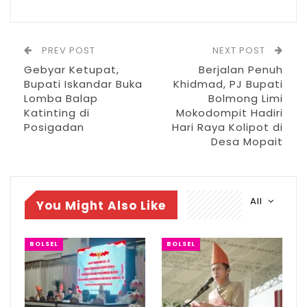
tersebut.
RELATED POSTS
PREV POST
NEXT POST
Gebyar Ketupat,
Berjalan Penuh
DPRD Gelar Paripurna HUT ke-18
Bupati Iskandar Buka
Khidmad, PJ Bupati
Kabupaten Bolsel
Lomba Balap
Bolmong Limi
Jul 21, 2026
Katinting di
Mokodompit Hadiri
Posigadan
Hari Raya Kolipot di
HUT Bolsel ke-18, Bupati Paparkan Prestasi
Desa Mopait
dan…
Jul 21, 2026
DPRD Bolsel Setujui Ranperda
All
You Might Also Like
Pertanggungjawaban…
Jun 17, 2026
BOLSEL
BOLSEL
Limi mengajak untuk menjadikan momen itu
sebagai pembuka lembaran baru dengan