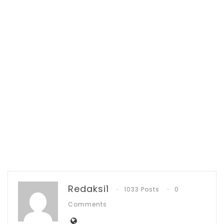
masyarakat dan pemerintah, ” ujar Limi.
Lebih lanjut Limi menyampaikan ucapan
terima kasih dan memberikan apresiasi
Redaksi1
1033 Posts
0
kepada pemuda Desa Motabang yang
Comments
telah menyelenggarakan kegiatan