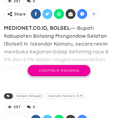
297
0
Share
MEDIONET.CO.ID, BOLSEL
— Bupati
Kabupaten Bolaang Mongondow Selatan
(Bolsel) H. Iskandar Kamaru, secara resmi
membuka kegiatan balap ketinting race 6
PK dan 9 PK dalam rangka memeriahkan
lebaran Idul Fitri 1445 H, dirangkaikan
CONTINUE READING
dengan semarak gebyar ketupat.
Kegiatan tahunan ini di gelar di pantai indah
Momalia 1 (Satu) dengan total hadiah Rp30
Gebyar Ketupat
Iskandar Kamaru S.Pt
jutaan, sekaligus memperebutkan piala
297
0
bupati, Rabu 17 April 2024.