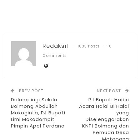
Agu 4, 2026
DPRD Gelar Paripurna HUT ke-18
Kabupaten Bolsel
Jul 21, 2026
Redaksi1
1033 Posts
0
HUT Bolsel ke-18, Bupati Paparkan Prestasi
dan…
Comments
Jul 21, 2026
Dalam sambutannya, Iskandar Kamaru
PREV POST
NEXT POST
iawal mengucapkan Minal Aidin walfaidzin
Didampingi Sekda
PJ Bupati Hadiri
maaf lahir dan batin, untuk semua umat
Bolmong Abdullah
Acara Halal Bi Halal
Mokoginta, PJ Bupati
yang
muslim.
Limi Mokodompit
Diselenggarakan
Pimpin Apel Perdana
KNPI Bolmong dan
“Saya secara pribadi dan keluarga juga
Pemuda Desa
pemerintah daerah ketika ada kata yang
Motabang