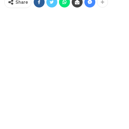
Share
Acara ini dilaksanakan atas kerjasama
Pemkab dengan KNPI Bolsel, Karang
Taruna, HPMIP, Remaja Masjid Momalia 1,
dan disponsori oleh PT. JRBM dan PT. BSG.
Bupati H. Iskandar Kamaru SPt, MSi yang
didampingi Ketua TP-PKK Ny. Hj. Selpian
Kamaru-Manoppo membuka langsung
lomba tersebut di Pantai Indah Desa
Momalia I, Kec. Posigadan.
RELATED POSTS
PT Zafran Kolaka Mandiri Resmi Jadi Mitra
Dukungan…