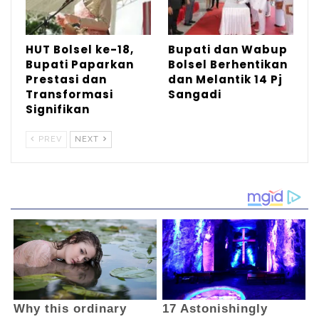
lomba yang dipadati ribuan pengunjung.
HUT Bolsel ke-18,
Bupati dan Wabup
Turut hadir Sekda M. Arvan Ohy SSTP, MAP,
Bupati Paparkan
Bolsel Berhentikan
Asisten 1 Alsyafri Kadullah SPd, ME,
Prestasi dan
dan Melantik 14 Pj
Transformasi
Sangadi
Asisten 3 Muh. Suja Alamri SPd, pimpinan
Signifikan
PD, Camat Posigadan bersama jajaran.***
PREV
NEXT