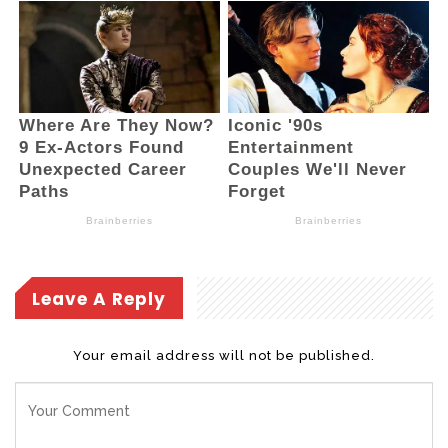
menanggapi isu tersebut. Menurutnya,
birokrat BMR perlu di dorong untuk
mengembangkan karier di Pemprov Sulut,
baik di eselon II, III dan IV. Hal ini penting
untuk keseimbangan maupun regenerasi
kader birokrat di tingkat Provinsi.
“Saat ini tinggal Tahlis Gallang dan Lukman
Lapadengan yang menempati posisi
jabatan di Pemprov Sulut,” kata Hendra.
Leave A Reply
Lanjutnya, kader birokrat BMR harus berani
keluar dari zona nyaman. Karena bertarung
Your email address will not be published.
di tingkat provinsi semacam sindrom bagi
birokrat BMR. Hal ini dapat dilihat setiap
tahun, ketika open bidding dibuka Pemprov