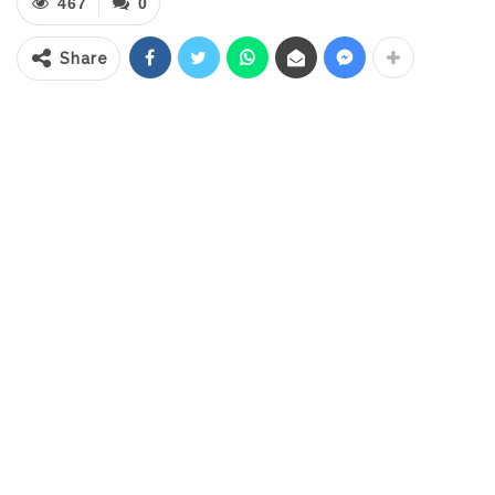
467
0
mulai cari channel. Deretan ASN beken
Share
hingga pejabat eselon II dan III dikabarkan
mulai pasang kuda-kuda demi
mengamankan jabatan.
Salah satu pejabat yang santer kuat
digantikan adalah Sekretaris Provinsi
(Sekprov). Selain itu, perombakan juga akan
menyasar para kepala OPD, hingga jabatan
di bawahnya.
Sementara informasi yang diterima dari
orang dekat Gubernur membawa kabar
gembira bagi birokrat asal Bolaang