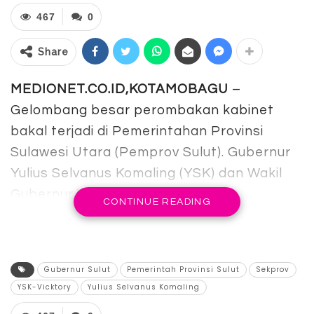
467
0
Share
MEDIONET.CO.ID,KOTAMOBAGU
–
Gelombang besar perombakan kabinet
bakal terjadi di Pemerintahan Provinsi
Sulawesi Utara (Pemprov Sulut). Gubernur
Yulius Selvanus Komaling (YSK) dan Wakil
Gubernur Viktor Mailangkay mulai
CONTINUE READING
menyusun langkah strategis. Termasuk
mengisi sejumlah jabatan dengan deretan
figur baru.
Gubernur Sulut
Pemerintah Provinsi Sulut
Sekprov
YSK-Vicktory
Yulius Selvanus Komaling
Terpilihnya YSK-Viktor sebagai top
eksekutif Sulut membuat banyak pihak