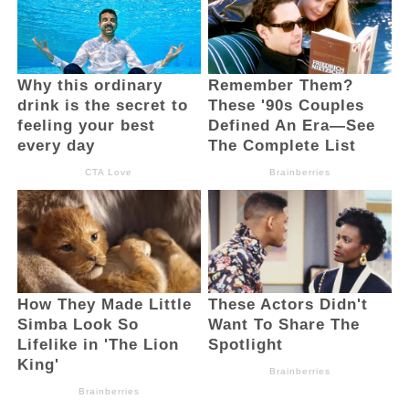
RELATED POSTS
PT Zafran Kolaka Mandiri Resmi Jadi Mitra
Dukungan…
Agu 4, 2026
Irvan Manggo Maju Calon Pengurus
Daerah TIDAR…
Apr 22, 2026
DLH Kotamobagu Tegaskan Area Parkir
Pasar 23 Maret…
Mar 19, 2026
Ditengah isu perombakan yang kian
memanas dengan rezim baru, salah satu
warga BMR Hendra Toku Makalalag