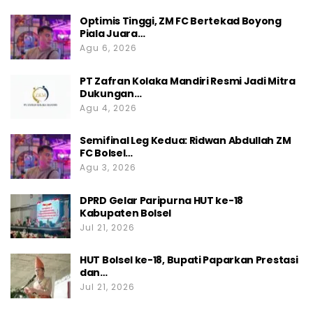
menghangat pada saat Pemilihan Kepala
Optimis Tinggi, ZM FC Bertekad Boyong
Daerah (Pilkada) Gubernur dan Wakil
Piala Juara…
Agu 6, 2026
Gubernur Sulut yang dihelat tahun lalu.
Selain itu, jabatan strategis untuk birokrat
PT Zafran Kolaka Mandiri Resmi Jadi Mitra
Dukungan…
BMR di Pemprov Sulut pun menjadi poin
Agu 4, 2026
yang diharapkan oleh masyarakat
khususnya BMR. *(Cip/And)
Semifinal Leg Kedua: Ridwan Abdullah ZM
FC Bolsel…
Agu 3, 2026
DPRD Gelar Paripurna HUT ke-18
Kabupaten Bolsel
Jul 21, 2026
HUT Bolsel ke-18, Bupati Paparkan Prestasi
dan…
Jul 21, 2026