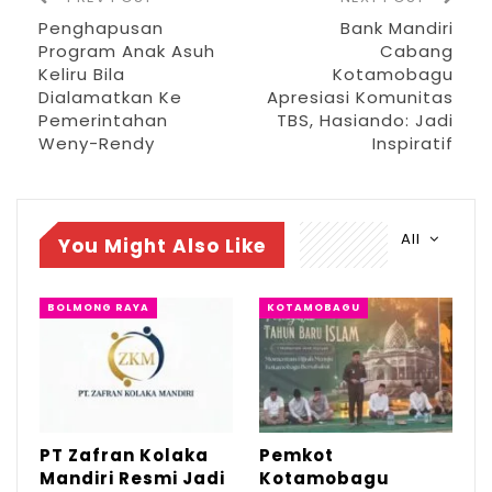
stadion ini” jelas Ysk
Penghapusan
Bank Mandiri
Program Anak Asuh
Cabang
Sementara itu Walikota Kota Kotamobagu
Keliru Bila
Kotamobagu
Dialamatkan Ke
Apresiasi Komunitas
dr Wenny Gaib mengucapkan rasa syukur
Pemerintahan
TBS, Hasiando: Jadi
dan berterima kasih kepada Gubernur
Weny-Rendy
Inspiratif
serta Wakil Gubernur Sulut, yang mau
datang mengunjungi dan melihat langsung
keberadaan fasilitas olahraga kita di Kota
All
You Might Also Like
Kotamobagu.
BOLMONG RAYA
KOTAMOBAGU
“atas nama masyarakat dan pemerintah
daerah, kami mengucapkam terima kasih
yang setinggi tingginya atas kepedulian pak
Gubernur Sulut YSK kepada Kota
Kotamobagu,” ujar Walikota
PT Zafran Kolaka
Pemkot
Mandiri Resmi Jadi
Kotamobagu