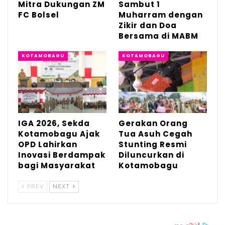
Mitra Dukungan ZM
Sambut 1
Walikota berjanji akan menjaga dan
FC Bolsel
Muharram dengan
melestarikan apa yang di bangun di daerah
Zikir dan Doa
Bersama di MABM
ini demi mensejahterakan kotamobagu.
(And)
KOTAMOBAGU
KOTAMOBAGU
IGA 2026, Sekda
Gerakan Orang
Kotamobagu Ajak
Tua Asuh Cegah
OPD Lahirkan
Stunting Resmi
Inovasi Berdampak
Diluncurkan di
bagi Masyarakat
Kotamobagu
PREV
NEXT