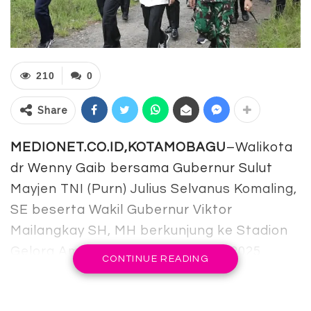
210
0
Share
MEDIONET.CO.ID,KOTAMOBAGU
–Walikota
dr Wenny Gaib bersama Gubernur Sulut
Mayjen TNI (Purn) Julius Selvanus Komaling,
SE beserta Wakil Gubernur Viktor
Mailangkay SH, MH berkunjung ke Stadion
Gelora Ambang minggu 16 maret 2025.
CONTINUE READING
Menurut Gubernur jika melihat keberadaan
dari pada stadion Gelora Ambang, memamg