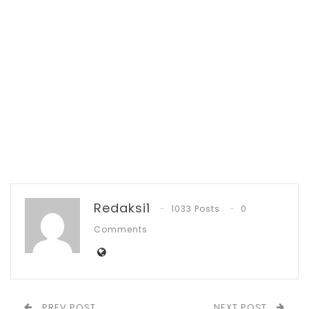
langkah awal.
RELATED POSTS
PT Zafran Kolaka Mandiri Resmi Jadi Mitra
Dukungan…
Agu 4, 2026
Pemkot Kotamobagu Sambut 1 Muharram
dengan Zikir…
Jul 7, 2026
IGA 2026, Sekda Kotamobagu Ajak OPD
Redaksi1
1033 Posts
0
Lahirkan…
Comments
Jun 30, 2026
“Ini baru langkah awal dan saya siap
membantu 35 milyar untuk merenovasi
PREV POST
NEXT POST