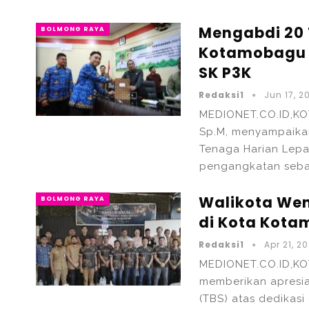
Mengabdi 20 
BOLMONG RAYA
Kotamobagu 
SK P3K
Redaksi1
Jun 17, 2
MEDIONET.CO.ID,KO
Sp.M, menyampaikan
Tenaga Harian Lepa
pengangkatan seba
Walikota Wen
BOLMONG RAYA
di Kota Kot
Redaksi1
Apr 21, 2
MEDIONET.CO.ID,KO
memberikan apresia
(TBS) atas dedikas