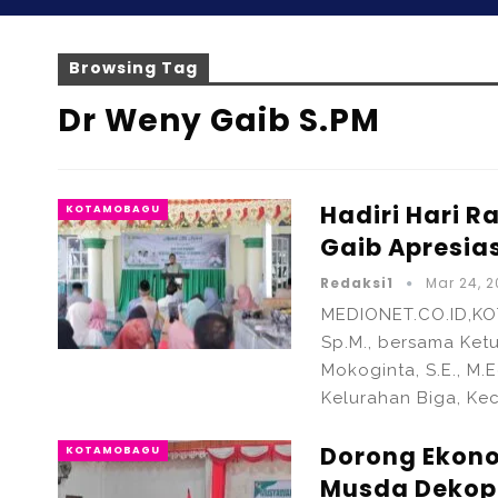
Browsing Tag
Dr Weny Gaib S.pM
Hadiri Hari R
KOTAMOBAGU
Gaib Apresia
Redaksi1
Mar 24, 
MEDIONET.CO.ID,KO
Sp.M., bersama Ket
Mokoginta, S.E., M.
Kelurahan Biga, K
Dorong Ekono
KOTAMOBAGU
Musda Dekop