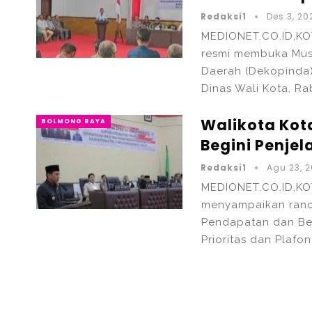
Redaksi1
Des 3, 20
MEDIONET.CO.ID,K
resmi membuka Mus
Daerah (Dekopinda
Dinas Wali Kota, Ra
Walikota Kot
BOLMONG RAYA
Begini Penje
Redaksi1
Agu 23, 
MEDIONET.CO.ID,K
menyampaikan ran
Pendapatan dan Be
Prioritas dan Plaf