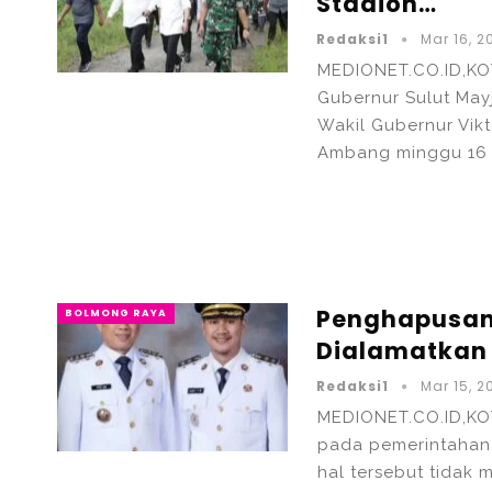
Stadion…
Redaksi1
Mar 16, 2
MEDIONET.CO.ID,KO
Gubernur Sulut Mayj
Wakil Gubernur Vik
Ambang minggu 16 
Penghapusan 
BOLMONG RAYA
Dialamatkan
Redaksi1
Mar 15, 2
MEDIONET.CO.ID,KO
pada pemerintahan
hal tersebut tidak