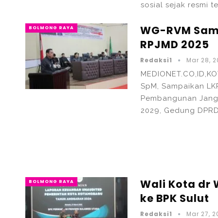
sosial sejak resmi 
WG-RVM Samp
BOLMONG RAYA
RPJMD 2025
Redaksi1
Mar 28, 
MEDIONET.CO,ID,KO
SpM, Sampaikan LK
Pembangunan Jang
2029, Gedung DPRD,
Wali Kota dr
BOLMONG RAYA
ke BPK Sulut
Redaksi1
Mar 27, 