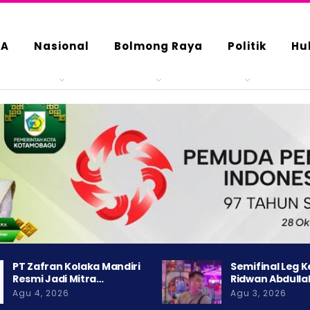
DA
Nasional
Bolmong Raya
Politik
Hu
PT Zafran Kolaka Mandiri
Semifinal Leg 
Resmi Jadi Mitra…
Ridwan Abdulla
Agu 4, 2026
Agu 3, 2026