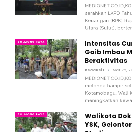
MEDIONET.CO.ID,KO
serahkan LKPD Tah
Keuangan (BPK) Repu
Utara (Sulut), bert
Intensitas C
BOLMONG RAYA
Gaib Imbau 
Beraktivitas
Redaksi1
Mar 22, 
MEDIONET.CO.ID,K
melanda hampir sel
Kotamobagu, Wali 
meningkatkan kewa
Walikota Dok
BOLMONG RAYA
YSK, Gelonto