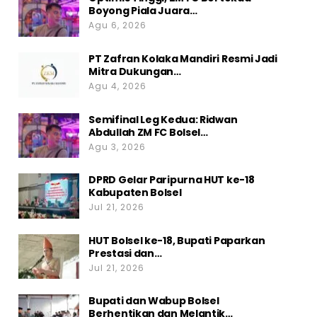
Boyong Piala Juara…
Agu 6, 2026
PT Zafran Kolaka Mandiri Resmi Jadi
Mitra Dukungan…
Agu 4, 2026
Semifinal Leg Kedua: Ridwan
Abdullah ZM FC Bolsel…
Agu 3, 2026
DPRD Gelar Paripurna HUT ke-18
Kabupaten Bolsel
Jul 21, 2026
HUT Bolsel ke-18, Bupati Paparkan
Prestasi dan…
Jul 21, 2026
Bupati dan Wabup Bolsel
Berhentikan dan Melantik…