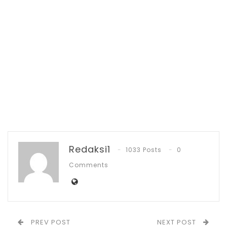
kepemilikan tempat itu. Kebetulan
tempatnya ada di Kotamobagu, dan yang
kedua pak walikota punya keahlian dalam
urusan kesehatan,”ucap MSL.
RELATED POSTS
PT Zafran Kolaka Mandiri Resmi Jadi Mitra
Dukungan…
Agu 4, 2026
Redaksi1
1033 Posts
0
Pemkot Kotamobagu Sambut 1 Muharram
dengan Zikir…
Comments
Jul 7, 2026
IGA 2026, Sekda Kotamobagu Ajak OPD
Lahirkan…
PREV POST
NEXT POST
Jun 30, 2026