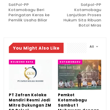
SatPol-PP
Satpol-PP
Kotamobagu Beri
Kotamobagu
Peringatan Keras ke
Lanjutkan Proses
Lebih lanjut, Landjar menuturkan bahwa
Pemilik Usaha Biliar
Hukum Sita Ribuan
pihaknya akan mengikuti seluruh arahan
Botol Miras
dari Wali Kota Kotamobagu terkait langkah
ke depan dalam penataan dan
pemanfaatan gedung tersebut.
All
You Might Also Like
”Sesuai arahan Pak Walikota, kita juga akan
BOLMONG RAYA
KOTAMOBAGU
kunjungi empat kepala daerah di Bolmong
raya, “ujarnya.
Ia menjelaskan bahwa pihak yayasan
berencana menghidupkan kembali fungsi
PT Zafran Kolaka
Pemkot
eks Rumah Sakit Moonow sebagaimana
Mandiri Resmi Jadi
Kotamobagu
sebelumnya.“Gedung Itu pernah digunakan
Mitra Dukungan ZM
Sambut 1