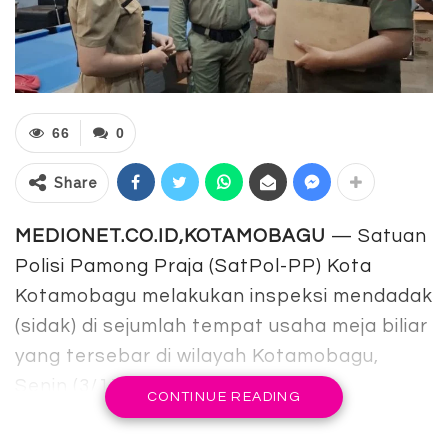
66
0
Share
MEDIONET.CO.ID,KOTAMOBAGU
— Satuan
Polisi Pamong Praja (SatPol-PP) Kota
Kotamobagu melakukan inspeksi mendadak
(sidak) di sejumlah tempat usaha meja biliar
yang tersebar di wilayah Kotamobagu,
Senin (3/11/2025).
CONTINUE READING
Langkah ini diambil menindaklanjuti laporan