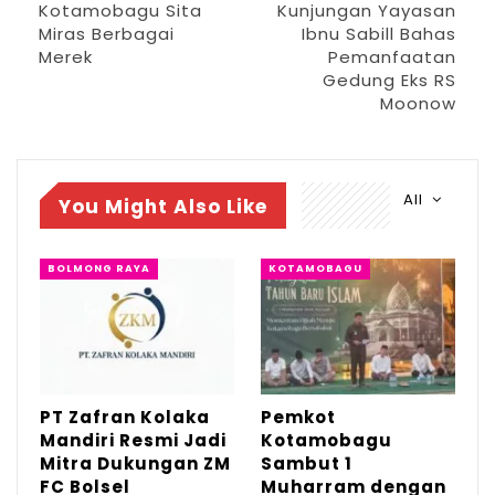
Satpol-pp Kotamobagu Sahaya Mokoginta.
Kotamobagu Sita
Kunjungan Yayasan
Miras Berbagai
Ibnu Sabill Bahas
Merek
Pemanfaatan
Meski demikian, SatPol-PP tetap
Gedung Eks RS
memberikan peringatan keras kepada para
Moonow
pemilik usaha agar tidak melanggar
ketentuan yang berlaku.”Pemilik usaha meja
Billiard di Kotamobagu sudah diberikan
All
You Might Also Like
peringatan keras, jika melanggar maka
akan ditindak tegas,”ujarnya.(And)
BOLMONG RAYA
KOTAMOBAGU
PT Zafran Kolaka
Pemkot
Mandiri Resmi Jadi
Kotamobagu
Mitra Dukungan ZM
Sambut 1
FC Bolsel
Muharram dengan