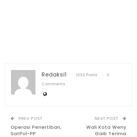
Jul 7, 2026
IGA 2026, Sekda Kotamobagu Ajak OPD
Lahirkan…
Jun 30, 2026
Kepala SatPol-PP Kotamobagu, Sahaya
Redaksi1
1033 Posts
0
Mokoginta, menjelaskan bahwa pihaknya
Comments
langsung turun ke lapangan setelah
menerima laporan.”Kami menerima laporan
dan langsung bergerak, sayangnya tak
ditemukan anak sekolah dan minuman
PREV POST
NEXT POST
beralkohol, kita memeriksa izin mereka, ada
Operasi Penertiban,
Wali Kota Weny
tiga titik yang dikunjungi,” Kata Kepala
SatPol-PP
Gaib Terima