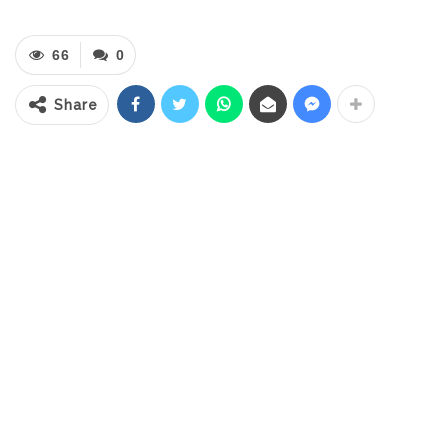
masyarakat terkait dugaan adanya
penjualan minuman beralkohol serta
66
0
aktivitas sejumlah pelajar yang kerap
nongkrong di lokasi tersebut saat jam
Share
sekolah. Namun, saat sidak dilakukan,
petugas tidak menemukan adanya anak
sekolah maupun minuman beralkohol di
lokasi.
RELATED POSTS
PT Zafran Kolaka Mandiri Resmi Jadi Mitra
Dukungan…
Agu 4, 2026
Pemkot Kotamobagu Sambut 1 Muharram
dengan Zikir…