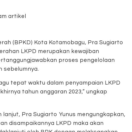
rah (BPKD) Kota Kotamobagu, Pra Sugiarto
nyerahan LKPD merupakan kewajiban
rtanggungjawabkan proses pengelolaan
n sebelumnya.
bagu tepat waktu dalam penyampaian LKPD
akhirnya tahun anggaran 2023,” ungkap
h lanjut, Pra Sugiarto Yunus mengungkapkan,
an disampaikannya LKPD maka akan
ndaklanjuti oleh BPK dengan melaksanakan