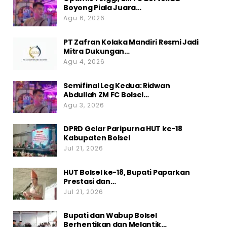
Boyong Piala Juara…
Agu 6, 2026
PT Zafran Kolaka Mandiri Resmi Jadi
Mitra Dukungan…
Agu 4, 2026
Semifinal Leg Kedua: Ridwan
Abdullah ZM FC Bolsel…
Agu 3, 2026
DPRD Gelar Paripurna HUT ke-18
Kabupaten Bolsel
Jul 21, 2026
HUT Bolsel ke-18, Bupati Paparkan
Prestasi dan…
Jul 21, 2026
Bupati dan Wabup Bolsel
Berhentikan dan Melantik…