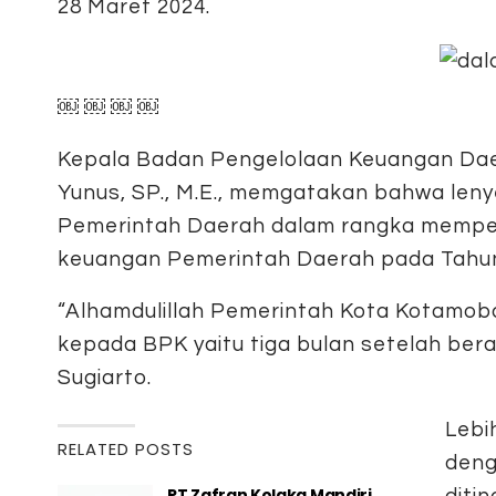
28 Maret 2024.
￼ ￼ ￼ ￼
Kepala Badan Pengelolaan Keuangan Dae
Yunus, SP., M.E., memgatakan bahwa le
Pemerintah Daerah dalam rangka mempe
keuangan Pemerintah Daerah pada Tahu
“Alhamdulillah Pemerintah Kota Kotamo
kepada BPK yaitu tiga bulan setelah ber
Sugiarto.
Lebi
RELATED POSTS
deng
PT Zafran Kolaka Mandiri
diti