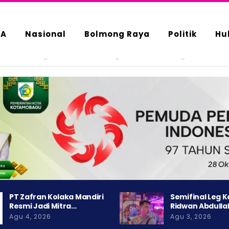
DA
Nasional
Bolmong Raya
Politik
Hu
PT Zafran Kolaka Mandiri
Semifinal Leg 
Resmi Jadi Mitra…
Ridwan Abdulla
Agu 4, 2026
Agu 3, 2026