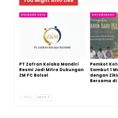
You Might Also Like
BOLMONG RAYA
KOTAMOBAGU
PT Zafran Kolaka Mandiri
Pemkot Ko
Resmi Jadi Mitra Dukungan
Sambut 1 
ZM FC Bolsel
dengan Ziki
Bersama di
PREV
NEXT