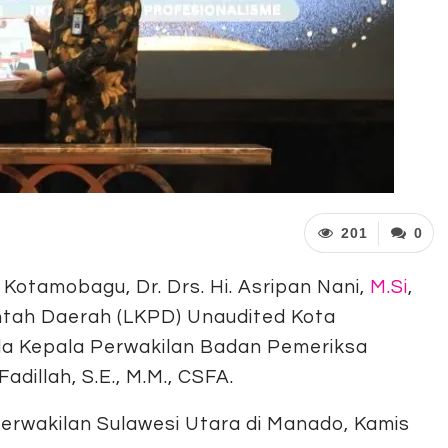
201
0
a Kotamobagu, Dr. Drs. Hi. Asripan Nani,
M.Si
,
tah Daerah (LKPD) Unaudited Kota
a Kepala Perwakilan Badan Pemeriksa
adillah, S.E., M.M., CSFA.
erwakilan Sulawesi Utara di Manado, Kamis