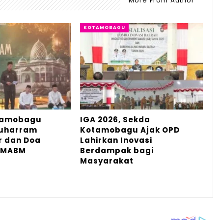
More From Author
KOTAMOBAGU
tamobagu
IGA 2026, Sekda
Muharram
Kotamobagu Ajak OPD
r dan Doa
Lahirkan Inovasi
 MABM
Berdampak bagi
Masyarakat