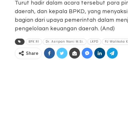
Turut hadir dalam acara tersebut para pi
daerah, dan kepala BPKD, yang menyaks
bagian dari upaya pemerintah dalam menj
pengelolaan keuangan daerah. (And)
BPK RI
Dr. Asripan Nani M.Si.
LKPD
PJ Walikota
Share