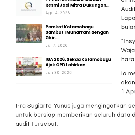
Resmi Jadi Mitra Dukungan…
Audi
Agu 4, 2026
Lapo
Pemkot Kotamobagu
bula
Sambut 1 Muharram dengan
Zikir…
“Ins
Jul 7, 2026
Waja
IGA 2026, Sekda Kotamobagu
hara
Ajak OPD Lahirkan…
Jun 30, 2026
Ia m
akan
1 Apr
Pra Sugiarto Yunus juga mengingatkan s
untuk bersiap memberikan seluruh data 
audit tersebut.