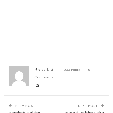
Selain Rusun Santri kata Herson, Pondok
Pesantren Tebuireng VII Buyat juga akan di
bangun empat unit MCK.
“Pesan saya kepada kontraktor pekerjaan
supaya mempekerjakan tenaga kerja lokal.
Bahan-bahan bangunan juga dibeli di sini
Redaksi1
1033 Posts
0
agar perputaran ekonominya dirasakan
Comments
oleh masyarakat yang ada di sini,” kata
Herson.
Politisi PDIP ini juga menambahkan,
PREV POST
NEXT POST
pembangunan Rusun Santri yang telah
Pemkab Boltim
Bupati Boltim Buka