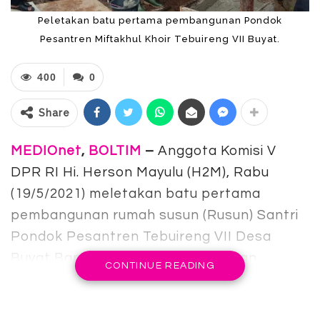
Peletakan batu pertama pembangunan Pondok
Pesantren Miftakhul Khoir Tebuireng VII Buyat.
400
0
Share
MEDIOnet
,
BOLTIM
–
Anggota Komisi V
DPR RI Hi. Herson Mayulu (H2M), Rabu
(19/5/2021) meletakan batu pertama
pembangunan rumah susun (Rusun) Santri
Pondok Pesantren Tebuireng VII Desa
Buyat Barat, Kecamatan Kotabunan,
CONTINUE READING
Kabupaten Bolaang Mongondow Timur
(Boltim).