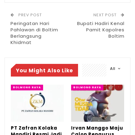
Kotamobagu selama 20 hari kedepan
terhitung mulai 18 November hingga 8
PREV POST
NEXT POST
Desember 2021.
Peringatan Hari
Bupati Hadiri Kenal
Pahlawan di Boltim
Pamit Kapolres
Berlangsung
Boltim
RELATED POSTS
Khidmat
PT Zafran Kolaka Mandiri Resmi Jadi Mitra
Dukungan…
Agu 4, 2026
All
You Might Also Like
Irvan Manggo Maju Calon Pengurus
Daerah TIDAR…
BOLMONG RAYA
BOLMONG RAYA
Apr 22, 2026
DLH Kotamobagu Tegaskan Area Parkir
Pasar 23 Maret…
Mar 19, 2026
PT Zafran Kolaka
Irvan Manggo Maju
Mandiri Resmi Jadi
Calon Pengurus