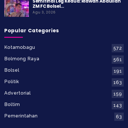
Semifinal Leg Kedua: Ridwan Abdullah
ZM FC Bolsel…
Agu 3, 2026
Popular Categories
Kotamobagu
572
Bolmong Raya
561
Bolsel
191
Politik
163
Advertorial
159
Boltim
143
Pemerintahan
63