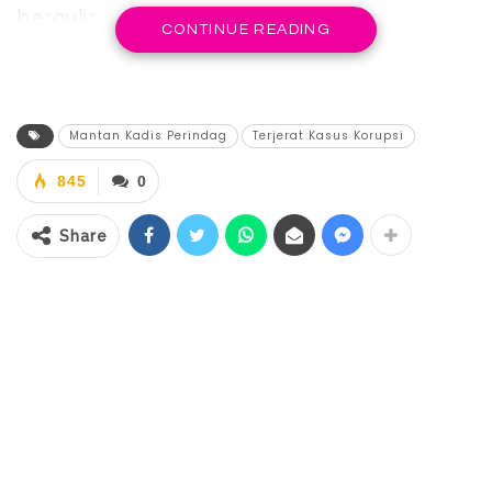
bergulir.
CONTINUE READING
Buktinya, akhir pekan lalau, Kejaksaan
Negeri (Kejari) Kotamobagu menerima
penyerahan tersangka ML bersama
Mantan Kadis Perindag
Terjerat Kasus Korupsi
barang bukti perkara tindak pidana korupsi.
845
0
Kajari Kotamobagu menerima penyerahan
Share
berkas tindak pidana korupsi yang
melibatkan mantan Kepala Disperindag
Boltim.
Penyerahan tersangka berinisial ML yang
merupakan mantan Kepala Dinas
Perindustrian dan Perdagangan
(Disperindag) Boltim tersebut, dilakukan