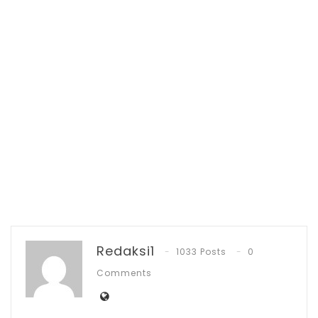
pihak penyidik Tindak Pidana Korupsi
(Tipikor) Polres Kotamobagu dan diterima
langsung Kepala Seksi Pidana Khusus (Kasi
Pidsus) Kejari Kotamobagu.
Tersangka ML saat itu, menjabat sebagai
Kepala Disperindag dan juga selaku
Pengguna Anggaran (PA) proyek
berbanderol Rp 2,3 Miliar. Perbuatan
tersangka, mengakibatkan kerugian
Negara sebesar Rp 111.933.463, dan
terancam pasal 2 dan 3 tindak pidana
Redaksi1
korupsi.
1033 Posts
0
Comments
Tersangka oleh Pidsus Kejari kemudian
langsung dititipkan di tahanan Polres