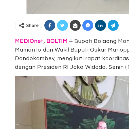
Share
MEDIOnet
,
BOLTIM
–
Bupati Bolaang Mon
Mamonto dan Wakil Bupati Oskar Manopp
Dondokambey, mengikuti rapat koordinasi 
dengan Presiden RI Joko Widodo, Senin (1