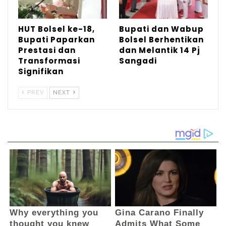
HUT Bolsel ke-18,
Bupati dan Wabup
Bupati Paparkan
Bolsel Berhentikan
Prestasi dan
dan Melantik 14 Pj
Transformasi
Sangadi
Bupati juga mengucapkan rasa terima kasih
Signifikan
atas perjuangan tokoh pemekaran dan juga
PREV
NEXT
para camat yang pernah menjabat sebagai
camat Posigadan.
Ia berharap,di momen perayaan HUT
Posigadan ke-21 yang bertepatan dengan
momen politik saat ini tidak mengurangi
nilai-nilai peringatan hari lahir kecamatan.
”Pada momentum HUT Kecamatan
Posigadan ke-21, mari kita mempererat