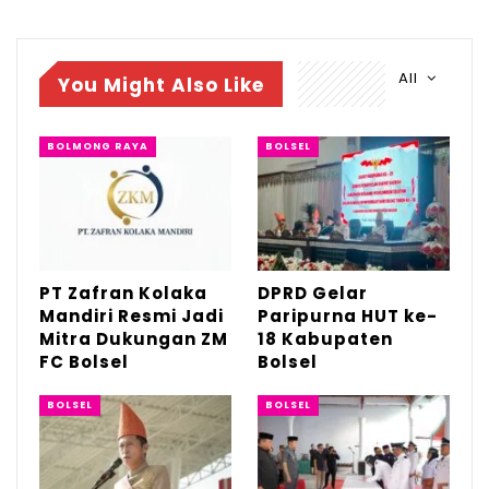
PT Zafran Kolaka Mandiri Resmi Jadi Mitra
Dukungan…
All
You Might Also Like
Agu 4, 2026
DPRD Gelar Paripurna HUT ke-18
BOLMONG RAYA
BOLSEL
Kabupaten Bolsel
Jul 21, 2026
HUT Bolsel ke-18, Bupati Paparkan Prestasi
dan…
Jul 21, 2026
PT Zafran Kolaka
DPRD Gelar
Mandiri Resmi Jadi
Paripurna HUT ke-
Mitra Dukungan ZM
18 Kabupaten
FC Bolsel
Bolsel
BOLSEL
BOLSEL