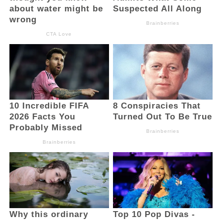
kebersamaan kekeluargaan untuk
membangun Kabupaten Bolsel,” pinta
Bupati.
Diketahui, turut hadir ada kegiatan
tersebut diantaranya, Ketua BKMT
Kabupaten Bolsel Ny. Selfian Kamaru-
Manoppo, Sekda Bolsel Marzanzius Arvan