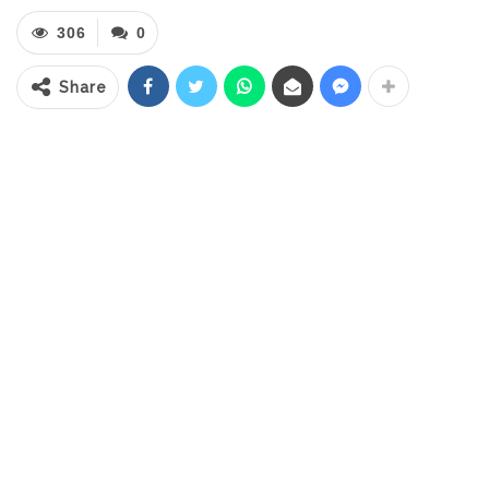
Perayaan HUT Kecamatan Posigadan yang
306
0
dilaksananakan secara sederhana ini,
dirangkaikan juga dengan pelantika Badan
Share
Kontak Majelis Taklim (BKMT) Kecamatan
Posigadan yang diawali dengan pembacaan
ayat suci Al-Qur’an dan dilanjutkan dengan
pembacaan doa serta Pemotongan
tumpeng oleh bupati Bolsel.