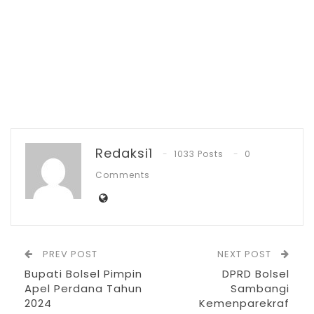
Bupati Bolsel dalam sambutannya
menyampaikan, ucapan selamat HUT
Posigadan yang ke 21 tahun.
Redaksi1
1033 Posts
0
“Atas nama Pemerintah Daerah dan
Comments
masyarakat Kabupaten Bolsel dari Iligon
sampai Molosipat, saya menyampaikan
selamat HUT Kecamatan Posigadan.
Semoga kedepan semakin maju,” ucap
PREV POST
NEXT POST
Bupati.
Bupati Bolsel Pimpin
DPRD Bolsel
Apel Perdana Tahun
Sambangi
2024
Kemenparekraf
RELATED POSTS