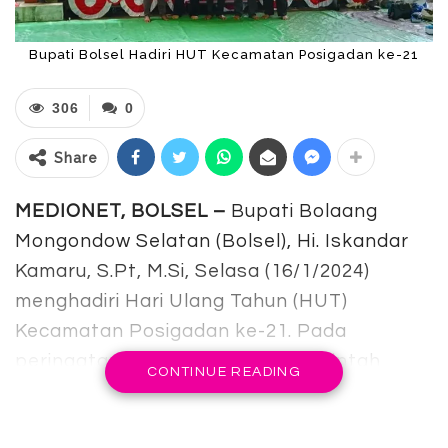
Bupati Bolsel Hadiri HUT Kecamatan Posigadan ke-21
306
0
Share
MEDIONET, BOLSEL –
Bupati Bolaang
Mongondow Selatan (Bolsel), Hi. Iskandar
Kamaru, S.Pt, M.Si, Selasa (16/1/2024)
menghadiri Hari Ulang Tahun (HUT)
Kecamatan Posigadan ke-21. Pada
peringatan HUT tersebut, Pemerintah
CONTINUE READING
Kecamatan Posigadan, menggelar dzikir
dan doa di halaman kantor camat.