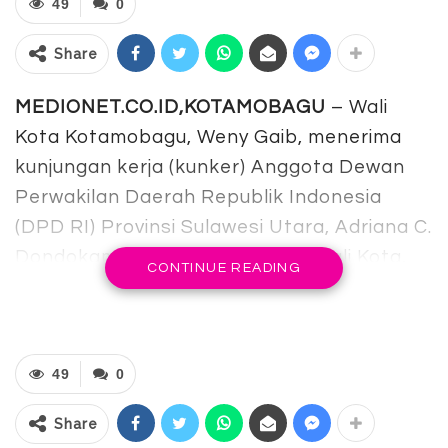
49
0
Share
MEDIONET.CO.ID,KOTAMOBAGU
– Wali
Kota Kotamobagu, Weny Gaib, menerima
kunjungan kerja (kunker) Anggota Dewan
Perwakilan Daerah Republik Indonesia
(DPD RI) Provinsi Sulawesi Utara, Adriana C.
Dondokambey, di Rumah Dinas Wali Kota,
CONTINUE READING
Rabu (22/10/2025).
Dalam kesempatan tersebut, Wali Kota
menyampaikan apresiasi dan rasa bangga
49
0
atas kehadiran Senator asal Sulawesi
Utara itu di Kota Kotamobagu.
Share