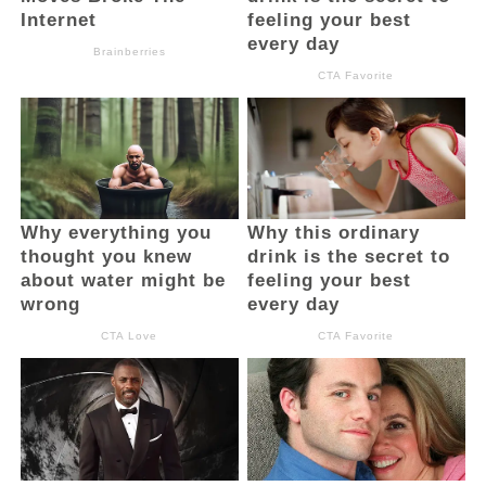
perlindungan konsumen.
“Kita sebagai anggota DPD RI Sulut, ingin
berdiskusi dengan Dinas Pendidikan, Dinas
Kesehatan, Badan Gizi, Balai POM, untuk
mendapatkan masukan,” jelas Adriana.
Ia menambahkan, pembahasan program
MBG berlandaskan Undang-Undang Nomor
17 Tahun 2023 tentang Kesehatan, yang
menekankan pentingnya sistem kesehatan
nasional yang merata, berkeadilan, serta
berorientasi pada upaya promotif dan
preventif.
“Saya senator yang duduk di Komite III,
dengan mitra kerja tiga belas Kementerian,
juga duduk sebagai wakil ketua badan