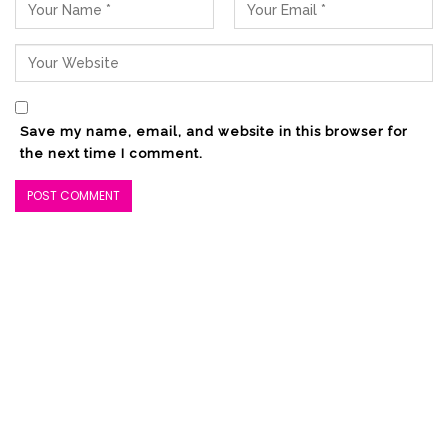
Kegiatan tersebut ditutup dengan sesi
dialog interaktif antara Senator Adriana
dengan jajaran OPD dan tokoh masyarakat
yang hadir. Suasana berlangsung serius
Save my name, email, and website in this browser for
namun penuh keakraban.
the next time I comment.
Turut hadir pada kegiatan tersebut,
Anggota DPRD Kotamobagu, Heny
Kaseger, Ketua Kiad Bolmong, Meyfi
Tumbelaka Muhammad, para Staf Khusus
Wali Kota, Camat, Tokoh masyarakat.(And)