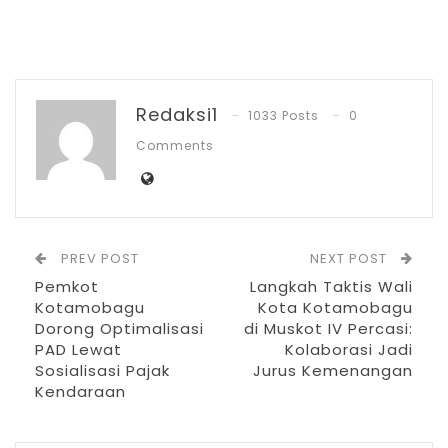
daerah saja, tetap kami membutuhkan
sinergi dengan pemerintah pusat termasuk
juga dukungan Anggota DPD-
Redaksi1
RI,”sambungnya lagi.
1033 Posts
0
Comments
RELATED POSTS
PT Zafran Kolaka Mandiri Resmi Jadi Mitra
Dukungan…
PREV POST
NEXT POST
Agu 4, 2026
Pemkot
Langkah Taktis Wali
Pemkot Kotamobagu Sambut 1 Muharram
Kotamobagu
Kota Kotamobagu
dengan Zikir…
Dorong Optimalisasi
di Muskot IV Percasi:
PAD Lewat
Kolaborasi Jadi
Jul 7, 2026
Sosialisasi Pajak
Jurus Kemenangan
Kendaraan
IGA 2026, Sekda Kotamobagu Ajak OPD
Lahirkan…
Jun 30, 2026