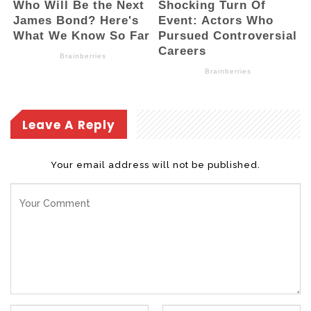
akuntabilitas publik,” tandasnya.
Ia juga menyinggung soal penyalahgunaan
narkoba di Kotamobagu berdasarkan
laporan BNN masih adanya anak-anak
hingga orang dewasa menggunakan
narkoba dan menyampaikan solusi cara
Leave A Reply
merehabilitasi pengguna barang haram
tersebut.
Your email address will not be published.
“Saya juga ingin membahas terkait dengan
UU nomor 8 tahun 1999, tentang
Perlindungan konsumen, contoh kendaraan
bermotor yang tiba-tiba ditarik oleh debt
collector, atau rumah yang gagal bayar
kemudian disita oleh pihak Bank, ini perlu
dilindungi,” tegas sang Senator.