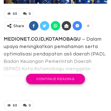
60
0
Share
MEDIONET.CO.ID,KOTAMOBAGU
– Dalam
upaya meningkatkan pemahaman serta
optimalisasi pendapatan asli daerah (PAD),
Badan Keuangan Pemerintah Daerah
(BPKD) Kota Kotamobagu menggelar
Sosialisasi Opsen Pajak Kendaraan
CONTINUE READING
Bermotor (PKB) dan Opsen Bea Balik Nama
Kendaraan Bermotor (BBN-KB), Selasa
(21/10/2025).
60
0
Kegiatan yang berlangsung di Aula Kantor