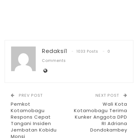
ini dalam memperkuat kemandirian fiskal
daerah.
“Sosialisasi ini sangat penting untuk
meningkatkan pemahaman kita terhadap
Redaksi1
opsen pajak kendaraan bermotor dan
1033 Posts
0
opsen bea balik nama kendaraan bermotor.
Comments
Hal ini merupakan amanat Undang-Undang
Nomor 1 Tahun 2022 tentang Hubungan
Keuangan Pemerintah Pusat dan Daerah,”
PREV POST
NEXT POST
ujar Sugiarto.
Pemkot
Wali Kota
Kotamobagu
Kotamobagu Terima
Lebih lanjut, Sugiarto menegaskan bahwa
Respons Cepat
Kunker Anggota DPD
bayar pajak Kendaraan bermotor itu
Tangani Insiden
RI Adriana
Jembatan Kobidu
Dondokambey
kewajiban, bukti nyata dan dukungan
Monsi