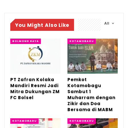
masyarakat dalam pembangunan daerah.
RELATED POSTS
All
You Might Also Like
PT Zafran Kolaka Mandiri Resmi Jadi Mitra
Dukungan…
BOLMONG RAYA
KOTAMOBAGU
Agu 4, 2026
Pemkot Kotamobagu Sambut 1 Muharram
dengan Zikir…
Jul 7, 2026
PT Zafran Kolaka
Pemkot
IGA 2026, Sekda Kotamobagu Ajak OPD
Mandiri Resmi Jadi
Kotamobagu
Lahirkan…
Mitra Dukungan ZM
Sambut 1
Jun 30, 2026
FC Bolsel
Muharram dengan
Zikir dan Doa
Bersama di MABM
“Ketaatan masyarakat membayar pajak
KOTAMOBAGU
KOTAMOBAGU
kendaraan akan berdampak langsung