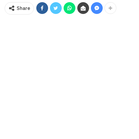
Wali Kota Kotamobagu ini dihadiri oleh
Share
Kasat Lantas Polres Kotamobagu, IPTU
Luster Simanjuntak, Kepala UPTD Samsat
Kotamobagu – Bolsel, Lendi A Daud, Kepala
Jasa Raharja Kotamobagu, Rhesa Amaldo
Sitompul, Kepala Organisasi Perangkat
Daerah (OPD), Camat, Sangadi, Lurah,
serta perangkat desa se-Kota
Kotamobagu.
Dalam membacakan sambutan Wali Kota
Kotamobagu, Kepala BPKD Kotamobagu,
Pra Sugiarto Yunus menyampaikan
apresiasi atas dilaksanakannya sosialisasi