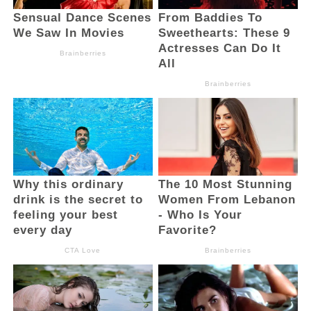
peluang yang harus dimanfaatkan secara
optimal,” ungkapnya.
Di akhir sambutan, pemerintah mengajak
seluruh pemangku kepentingan untuk
bersinergi dalam mensukseskan sosialisasi
serta mendorong kesadaran masyarakat
mengenai pentingnya pajak daerah.
“Mari bersama memperkuat kesadaran
pajak demi mewujudkan kemandirian fiskal
daerah dan memajukan Kotamobagu yang
lebih hebat,” tandasnya.
Selain itu, Wali Kota melalui Kepala BPKD
juga menginstruksikan seluruh perangkat