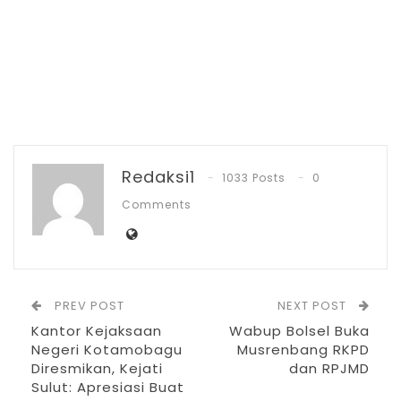
kembali mendapatkan Piala Adipura yang
ke 10 kalinya berhasil diraih Pemerintah dan
Masyarakat Kota Kotamobagu,” .
RELATED POSTS
PT Zafran Kolaka Mandiri Resmi Jadi Mitra
Dukungan…
Redaksi1
1033 Posts
0
Agu 4, 2026
Comments
Pemkot Kotamobagu Sambut 1 Muharram
dengan Zikir…
Jul 7, 2026
PREV POST
NEXT POST
IGA 2026, Sekda Kotamobagu Ajak OPD
Kantor Kejaksaan
Wabup Bolsel Buka
Lahirkan…
Negeri Kotamobagu
Musrenbang RKPD
Jun 30, 2026
Diresmikan, Kejati
dan RPJMD
Sulut: Apresiasi Buat