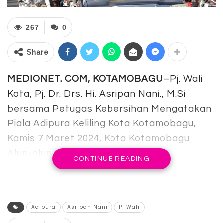
267
0
Share
MEDIONET. COM, KOTAMOBAGU
–Pj. Wali
Kota, Pj. Dr. Drs. Hi. Asripan Nani., M.Si
bersama Petugas Kebersihan Mengatakan
Piala Adipura Keliling Kota Kotamobagu,
Kamis 7 Maret 2024, Kota Kotamobagu
Alun-alun Boki Hontinimbang.
CONTINUE READING
Kegiatan tersebut diawali dengan
Penjemputan Wali Kota Kotamobagu di
Gerbang masuk Kota Kotamobagu,
Adipura
Asripan Nani
Pj Wali
kemudian Pj. Wali Kota yang didampingi 2