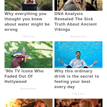
menjadikan kebersihan sebagai sebuah
budaya. Terima kasih kepada semua pihak
yang telah menciptakan Kota ini menjadi
Kota yang Bersih, Kota yang Indah, Kota
yang nyaman,” pungkas Asripan Nani.
Turut Hadir, Kapolres Kotamobagu, AKBP.
Dasveri Abdi, S.I.K., Perwakilan Forkopimda,
Ketua Tim Penggerak PKK Kota
Kotamobagu, Hj. Siti Fatmah Fitriana Nani
Buhang., S.E., para pimpinan Instansi
Vertikal, para Asisten, Pimpinan OPD, para
Pimpinan Perguruan Tinggi, Pimpinan
Perbankan, pimpinan BUMN, Petugas
Kebersihan, Camat, Lurah dan Sangadi
serta Aparatur Pemerintah dilingkungan