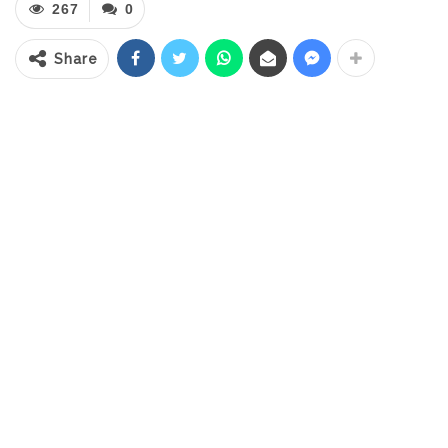
267
0
orang Petugas Kebersihan serta Nanu dan
Uyo Kotamobagu menaiki Kendaraan serta
Share
membawa Piala Adipura melewati sejumlah
Kelurahan di wilayah Kota Kotamobagu
menuju Alun – Alun Boki Hontinimbang.
Statement Wali Kota: “Hari ini kita kembali
menyaksikan dan melihat bersama bahwa
Kota Kotamobagu kembali meraih satu
prestasi yakni Piala Adipura untuk Kategori
Kota Kecil yang diterima pada Hari Rabu di
Gedung Manggala Wanabakti di Jakarta,
dan hari ini dibawa dan diarak di Kota
Kotamobagu. Tahun ini Kota Kotamobagu