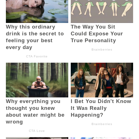
berprestasi di Kota Kotamobagu, dan bisa
mendulang banyak medali, baik diajang
kompetisi tingkat daerah, nasional bahkan
hingga internasional,” ujar dr Weny.
Sementara itu Ketua Akuatik Kotamobagu,
Aisya Christine Bibisa Liando
mengapresiasi kehadiran dr Weny Gaib
disela-sela kegiatan latihan para atlet di
kolam renang Gelora Ambang.
“Saya selaku ketua akuatik kota
Kotamobagu berterimaksih atas
keringanan langkah dari dokter wenny gaib
yang sudah datang bersilaturahmi dengan
seluruh atlit yg berlatih di kolam renang