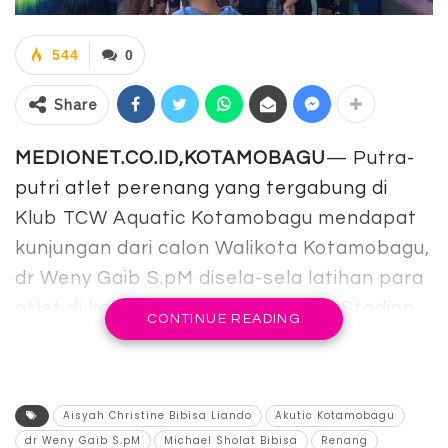
544
0
Share
MEDIONET.CO.ID,KOTAMOBAGU
— Putra-
putri atlet perenang yang tergabung di
Klub TCW Aquatic Kotamobagu mendapat
kunjungan dari calon Walikota Kotamobagu,
dr Weny Gaib S.pM disela-sela latihan para
atlet di kolam renang di kompleks Stadion
CONTINUE READING
Gelora Ambang, Rabu 23 Septmeber 2024.
Dalam kesempatan itu dr Weny Gaib
memberikan motivasi dan dukungan
Aisyah Christine Bibisa Liando
Akutic Kotamobagu
dr Weny Gaib S.pM
Michael Sholat Bibisa
Renang
menjelang kejuaraan renang nasional yang