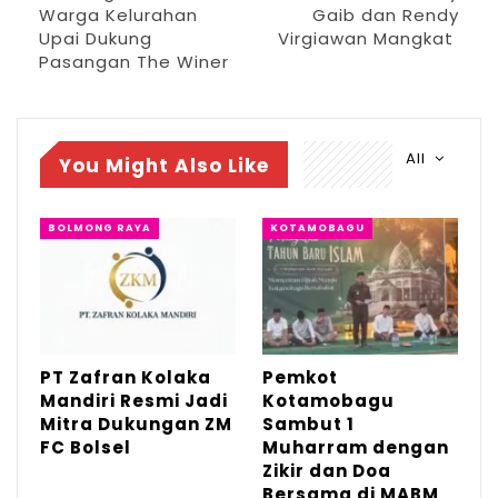
Warga Kelurahan
Gaib dan Rendy
“Terimakasih pak dokter Weny Gaib tas
Upai Dukung
Virgiawan Mangkat
dukungan semangat untuk putra putri kami
Pasangan The Winer
di klub TCW Aquatic Kotamobagu ini.
Semogah kehadiran dari dokter Weny
menambah spririt tersendiri bagi para
All
You Might Also Like
atlet,” kata Coach Mape selaku
pembimbing dari para atlet
BOLMONG RAYA
KOTAMOBAGU
Calon Walikota Kotamobagu, dr Weny Gaib
S.pM dalam kesempatan itu menyebut,
bahwa olahraga sangat penting bagi kita,
bila kita selalu olahraga badan tetap prima
PT Zafran Kolaka
Pemkot
Mandiri Resmi Jadi
Kotamobagu
dan sehat, karena olahraga lah kita
Mitra Dukungan ZM
Sambut 1
bersemagat dalam beraktivitas, katanya
FC Bolsel
Muharram dengan
Zikir dan Doa
kepada awak media.
Bersama di MABM