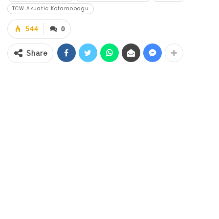
TCW Akuatic Kotamobagu
akan berlangsung di Bali pada 27
September mendatang.
544
0
Share