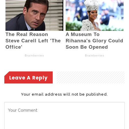
Gelora Ambang,” ujarnya.
Titin sapaan karib Aisya Christine Bibisa
Liando juga mengungkapkan, dengan
fasilitas kolam yang ada, kini kedua club
yaitu club renang TCW Akuatik Swimming
Club dan Znergy Akuatik Club sudah
banyak menciptakn Atlit-atlit renang
berprestasi yang sudah mengharumkan
Leave A Reply
nama daerah Kota Kotamobagu khususnya
bahkan Sulawesi Utara.
Your email address will not be published.
“Bahkan dalam beberapa hari kedepan,
TCW Akuatik swimming club akan
mengirimkan 5 orang atlitnya yang akan
mengikuti kejuaraan nasional Amarta Regis