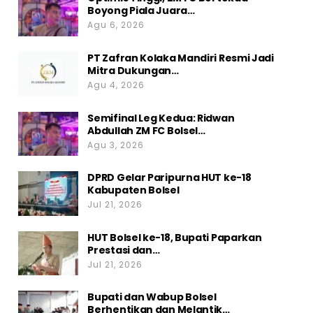
Boyong Piala Juara…
Agu 6, 2026
PT Zafran Kolaka Mandiri Resmi Jadi
Mitra Dukungan…
Agu 4, 2026
Semifinal Leg Kedua: Ridwan
Abdullah ZM FC Bolsel…
Agu 3, 2026
DPRD Gelar Paripurna HUT ke-18
Kabupaten Bolsel
Jul 21, 2026
HUT Bolsel ke-18, Bupati Paparkan
Prestasi dan…
Jul 21, 2026
Bupati dan Wabup Bolsel
Berhentikan dan Melantik…