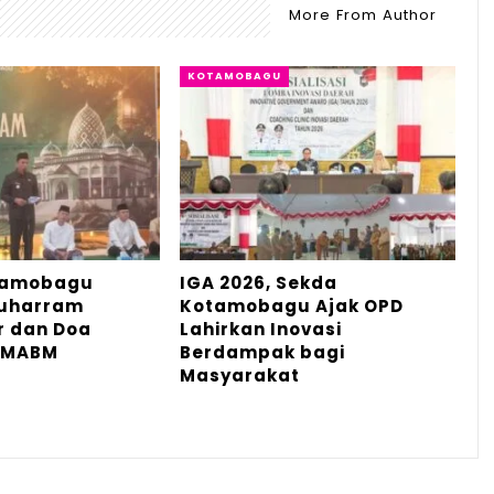
More From Author
KOTAMOBAGU
tamobagu
IGA 2026, Sekda
Muharram
Kotamobagu Ajak OPD
r dan Doa
Lahirkan Inovasi
 MABM
Berdampak bagi
Masyarakat