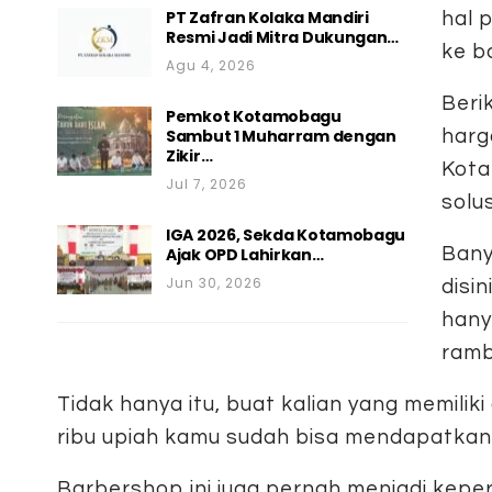
PT Zafran Kolaka Mandiri
hal 
Resmi Jadi Mitra Dukungan…
ke b
Agu 4, 2026
Beri
Pemkot Kotamobagu
Sambut 1 Muharram dengan
harg
Zikir…
Kota
Jul 7, 2026
solus
IGA 2026, Sekda Kotamobagu
Bany
Ajak OPD Lahirkan…
Jun 30, 2026
disi
hany
ramb
Tidak hanya itu, buat kalian yang memili
ribu upiah kamu sudah bisa mendapatkan 
Barbershop ini juga pernah menjadi kepe