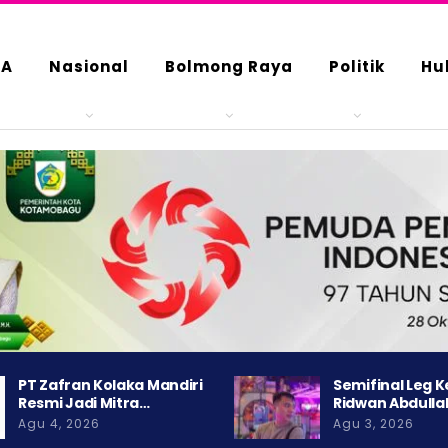
DA
Nasional
Bolmong Raya
Politik
Hu
PT Zafran Kolaka Mandiri
Semifinal Leg 
Resmi Jadi Mitra…
Ridwan Abdulla
Agu 4, 2026
Agu 3, 2026