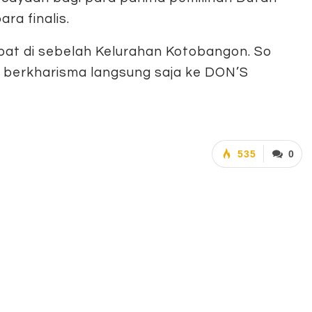
a finalis.
epat di sebelah Kelurahan Kotobangon. So
n berkharisma langsung saja ke DON’S
535
0