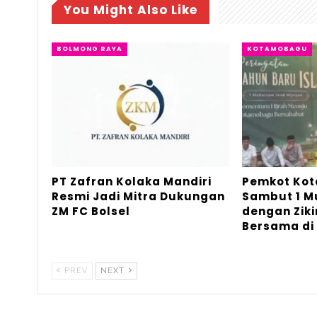
You Might Also Like
BOLMONG RAYA
KOTAMOBAGU
PT Zafran Kolaka Mandiri
Pemkot Ko
Resmi Jadi Mitra Dukungan
Sambut 1 
ZM FC Bolsel
dengan Ziki
Bersama di
PREV
NEXT