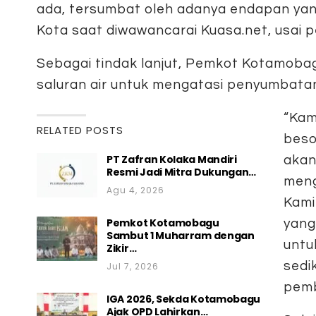
ada, tersumbat oleh adanya endapan yang
Kota saat diwawancarai Kuasa.net, usai pe
Sebagai tindak lanjut, Pemkot Kotamob
saluran air untuk mengatasi penyumbatan
“Kam
RELATED POSTS
beso
PT Zafran Kolaka Mandiri
akan
Resmi Jadi Mitra Dukungan…
meng
Agu 4, 2026
Kami
Pemkot Kotamobagu
yang
Sambut 1 Muharram dengan
untu
Zikir…
sedi
Jul 7, 2026
pemb
IGA 2026, Sekda Kotamobagu
Ajak OPD Lahirkan…