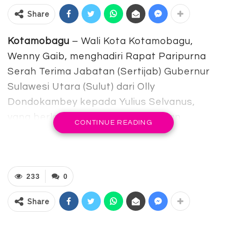
Share
Kotamobagu
– Wali Kota Kotamobagu,
Wenny Gaib, menghadiri Rapat Paripurna
Serah Terima Jabatan (Sertijab) Gubernur
Sulawesi Utara (Sulut) dari Olly
Dondokambey kepada Yulius Selvanus,
yang berlangsung di Gedung Dewan
CONTINUE READING
Perwakilan Rakyat Daerah (DPRD) Provinsi
Sulawesi Utara pada Selasa (04/03/2025).
Dalam kesempatan tersebut, Wali Kota
233
0
Kotamobagu didampingi oleh Ketua Tim
Penggerak (TP) Pemberdayaan
Share
Kesejahteraan Keluarga (PKK) Kotamobagu,