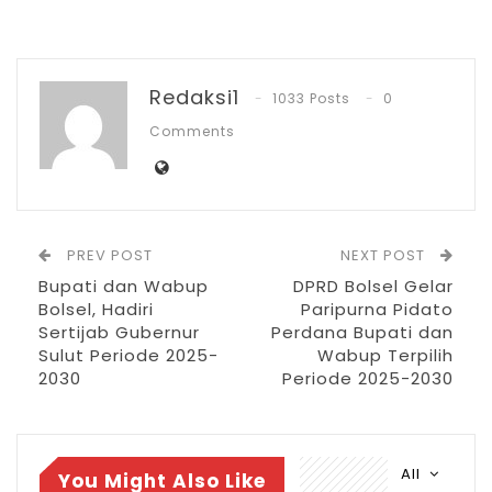
Agu 4, 2026
Pemkot Kotamobagu Sambut 1 Muharram
dengan Zikir…
Redaksi1
1033 Posts
0
Jul 7, 2026
Comments
IGA 2026, Sekda Kotamobagu Ajak OPD
Lahirkan…
Jun 30, 2026
PREV POST
NEXT POST
“Dengan rendah hati, saya menerima
Bupati dan Wabup
DPRD Bolsel Gelar
Bolsel, Hadiri
Paripurna Pidato
amanah yang telah diberikan kepada
Sertijab Gubernur
Perdana Bupati dan
masyarakat Sulut. Pemilihan sudah usai,
Sulut Periode 2025-
Wabup Terpilih
2030
Periode 2025-2030
hasil telah ditetapkan, kini saatnya kita
bersatu kembali dalam satu keluarga
sebagai masyarakat Sulawesi Utara,” ujar
All
You Might Also Like
Gubernur didampingi Wakil Gubernur Victor