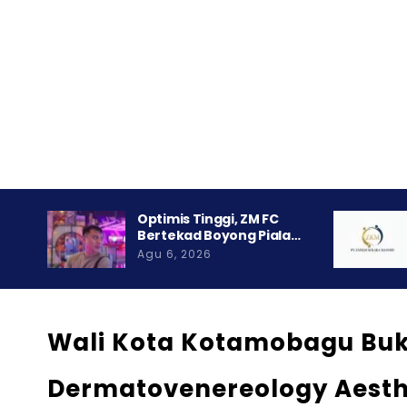
Optimis Tinggi, ZM FC
Bertekad Boyong Piala…
Agu 6, 2026
Wali Kota Kotamobagu Bu
Dermatovenereology Aesth