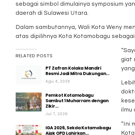
sebagai simbol dimulainya symposium yang
daerah di Sulawesi Utara.
Dalam sambutannya, Wali Kota Weny meny
atas dipilihnya Kota Kotamobagu sebagai 
“Say
RELATED POSTS
giat
PT Zafran Kolaka Mandiri
yang
Resmi Jadi Mitra Dukungan…
Agu 4, 2026
Lebi
dokt
Pemkot Kotamobagu
Sambut 1 Muharram dengan
kese
Zikir…
ilmu 
Jul 7, 2026
“Ini
IGA 2026, Sekda Kotamobagu
Kota
Ajak OPD Lahirkan…