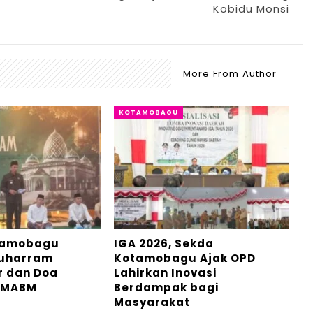
Kobidu Monsi
More From Author
KOTAMOBAGU
tamobagu
IGA 2026, Sekda
Muharram
Kotamobagu Ajak OPD
r dan Doa
Lahirkan Inovasi
 MABM
Berdampak bagi
Masyarakat