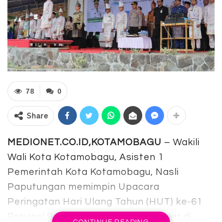
78
0
Share
MEDIONET.CO.ID,KOTAMOBAGU
– Wakili
Wali Kota Kotamobagu, Asisten 1
Pemerintah Kota Kotamobagu, Nasli
Paputungan memimpin Upacara
Peringatan Hari Ulang Tahun (HUT) ke-61
Provinsi Sulawesi Utara, yang digelar di