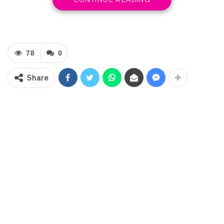
CONTINUE READING
Alun-alun Boki Hontinimbang Kotamobagu,
Selasa (23/9/2025).
Dalam kesempatan tersebut, Asisten 1
78
0
membacakan sambutan Gubernur Sulawesi
Utara, Yulius Selvanus yang menegaskan
Share
bahwa peringatan HUT ke-61 Provinsi
Sulawesi Utara bukan sekadar seremoni
tahunan, melainkan momentum untuk
meneguhkan jati diri masyarakat Sulut.
“Hari ini menjadi pengingat Sejarah bagi kita
semua. Enam Puluh Satu Tahun yang lalu,
tepatnya pada 23 September 1964, Provinsi