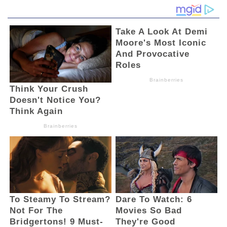
Pariwisata, serta yang paling
membanggakan adalah kerukunan antar
umat beragama yang tetap terjaga,
dibuktikan dengan beberapa Kota di
Provinsi Sulawesi Utara yang masuk dalam
peringkat atas sebagai Kota Paling Toleran
di Indonesia. pencapaian ini menjadikan
Sulawesi utara makin dikenal sebagai Ikon
Toleransi dan Laboratorium Kerukunan di
Indonesia. semua pencapaian
pembangunan dan prestasi yang diraih
provinsi sulawesi utara adalah bukti nyata
kerja keras pemerintah bersama
masyarakat yang selalu bersinergi dalam
semangat Mapalus atau Gotong