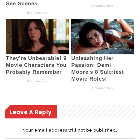
royong,”lanjutnya.
Upacara Peringatan Hari Ulang Tahun
(HUT) ke – 61 Provinsi Sulawesi Utara di
Kota Kotamobagu, dihadiri Perwakilan
Forkopimda Kota Kotamobagu, para
Asisten dan Pimpinan Organisasi
Perangkat Daerah (OPD) serta Aparatur
Sipil Negara dilingkungan Pemerintah
Daerah Kota Kotamobagu. (And)
Leave A Reply
Your email address will not be published.