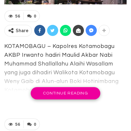
56
0
Share
KOTAMOBAGU – Kapolres Kotamobagu
AKBP Irwanto hadiri Maulid Akbar Nabi
Muhammad Shallallahu Alaihi Wasallam
yang juga dihadiri Walikota Kotamobagu
Weny Gaib di Alun-alun Boki Hotinimbang
Kotamobagu, Senin (29/9/2025).
CONTINUE READING
Selain sebagai undangan, kehadiran
Kapolres Kotamobagu dalam kegiatan ini
merupakan wujud dukungan terhadap
56
0
kegiatan positif di tengah masyarakat.