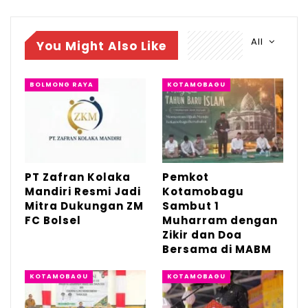
Nawawi, MA, para Habib, para pimpinan
Ponpes di Kotamobagu, serta jajaran
All
You Might Also Like
pejabat daerah, ASN, dan majelis taklim se-
Kota Kotamobagu yang berjumlah ± 1.500
BOLMONG RAYA
KOTAMOBAGU
orang.
Personel Polres Kotamobagu dibantu TNI
dan Pemkot Kotamobagu melaksanakan
pengamanan sehingga kegiatan
PT Zafran Kolaka
Pemkot
berlangsung dengan aman dan lancar.
Mandiri Resmi Jadi
Kotamobagu
(And)
Mitra Dukungan ZM
Sambut 1
FC Bolsel
Muharram dengan
Zikir dan Doa
Bersama di MABM
KOTAMOBAGU
KOTAMOBAGU