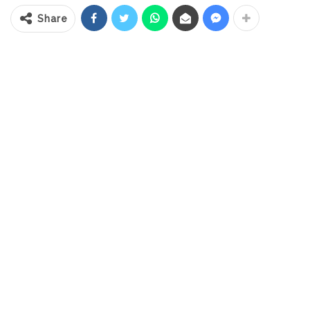
Share
RELATED POSTS
PT Zafran Kolaka Mandiri Resmi Jadi Mitra
Dukungan…
Agu 4, 2026
Pemkot Kotamobagu Sambut 1 Muharram
dengan Zikir…
Jul 7, 2026
IGA 2026, Sekda Kotamobagu Ajak OPD
Lahirkan…
Jun 30, 2026
“Kegiatan keagamaan seperti ini tidak