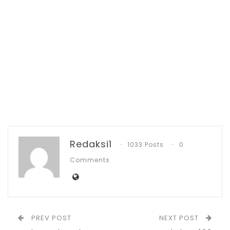
secara resiko hukumnya bukan pada
yayasan, tapi pada perguruan tinggi,”
ungkapnya.
Untuk itu pria berkacamata ini berharap,
agar rektor UDK secepatnya mengambil
langkah yang bijaksana demi
menyelamatkan nasib para mahasiswa
nanti.
Redaksi1
1033 Posts
0
RELATED POSTS
Comments
PT Zafran Kolaka Mandiri Resmi Jadi Mitra
Dukungan…
Agu 4, 2026
PREV POST
NEXT POST
Pemkot Kotamobagu Sambut 1 Muharram