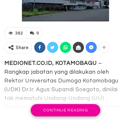
382
0
Share
MEDIONET.CO.ID, KOTAMOBAGU
–
Rangkap jabatan yang dilakukan oleh
Rektor Universitas Dumoga Kotamobagu
(UDK) Dr.Ir. Agus Supandi Soegoto, dinilai
tak mematuhi Undang-Undang (UU)
Yayasan dan Surat Edaran (SE) Direktorat
CONTINUE READING
Jenderal (Dirjen) Pendidikan Tinggi (Dikti)
Nomor 3 Tahun 2021 tentang Larangan