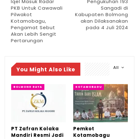
Iqel Masuk Radar
Pengukuhan 193
dengan Zikir…
PKB Untuk Cawawali
Sangadi di
Jul 7, 2026
Pilwakot
Kabupaten Bolmong
Kotamobagu,
akan Dilaksanakan
IGA 2026, Sekda Kotamobagu Ajak OPD
Pengamat Sebut
pada 4 Juli 2024
Lahirkan…
Akan Lebih Sengit
Pertarungan
Jun 30, 2026
“Coba bayangkan ketika mereka
All
You Might Also Like
(mahasiswa) telah menyelesaikan
kuliahnya, dan mereka melamar perkerjaan
BOLMONG RAYA
KOTAMOBAGU
namun sayangnya ijazah dinyatakan secara
hukum tidak sah karena melanggar aturan,”
jelasnya.
Akan hal ini ia menyarankan, agar para
PT Zafran Kolaka
Pemkot
mahasiwa membawa masalah ini langsung
Mandiri Resmi Jadi
Kotamobagu