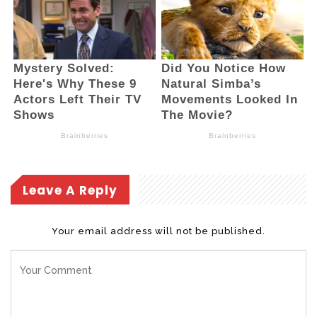
DPRD Bolmong yang baru dilantik. Kiranya
bisa bersinergi bersama pemerintah
daerah, dalam memperjuangkan aspirasi
masyarakat,” ucapnya.
Perlu diketahui, sebelum pelantikan, 2
anggota DPRD Bolmong mengundurkan diri
karena maju dalam Pilkada Bolmong 2024.
Keduanya adalah Sukron Mamonto dari
Leave A Reply
partai Nasdem dan Welty Komaling dari PDI
Perjuangan.
Your email address will not be published.
Sukron digantikan Novrita Simbala
sementara Welty digantikan oleh Kusman
Mamonto.