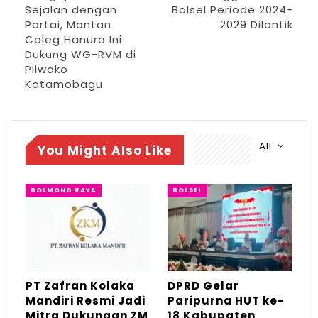
Sejalan dengan
Bolsel Periode 2024-
Partai, Mantan
2029 Dilantik
Caleg Hanura Ini
Dukung WG-RVM di
Pilwako
Kotamobagu
All
You Might Also Like
“Atas nama Pemerintah dan masyarakat
Sulawesi Utara, saya mengucapkan
BOLMONG RAYA
BOLSEL
selamat atas dilantiknya para anggota
DPRD periode 2024-2029,” ucap Tahlis.
Pelantikan ini kata Tahlis, berdasarkan
surat keputusan Gubernur Sulut Nomor 489
PT Zafran Kolaka
DPRD Gelar
Tahun 2024 tentang peresmian
Mandiri Resmi Jadi
Paripurna HUT ke-
Mitra Dukungan ZM
18 Kabupaten
pemberhentian anggota DPRD masa