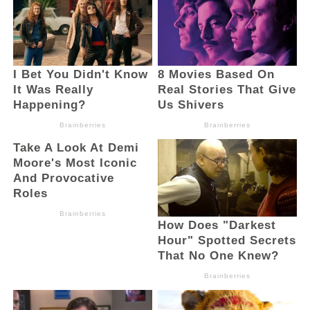
Sementara itu, Pj Bupati Bolmong dr.
Jusnan Calamento Mokoginta, MARS
berharap, 30 anggota DPRD yang baru
dilantik, dapat terus bersinergi dengan
pemerintah.
“Banyak selamat kepada semua Anggota