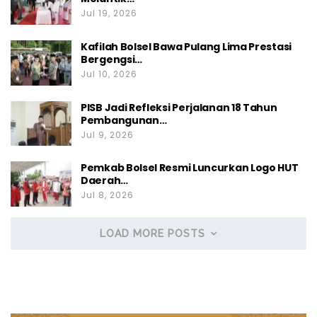
Jul 19, 2026
PKB
Kafilah Bolsel Bawa Pulang Lima Prestasi
Sutarsi Mokodompit
Bergengsi…
Supandri Damogalad
Jul 10, 2026
Amri Modeong
PISB Jadi Refleksi Perjalanan 18 Tahun
Arman Mamonto
Pembangunan…
Jul 9, 2026
PKS
Pemkab Bolsel Resmi Luncurkan Logo HUT
Daerah…
Nevi Mamonto
Jul 8, 2026
Randy Mabongkalan
Sindy Mokoagow
LOAD MORE POSTS
Partai PPP
Hariyanti Kiay Mastari