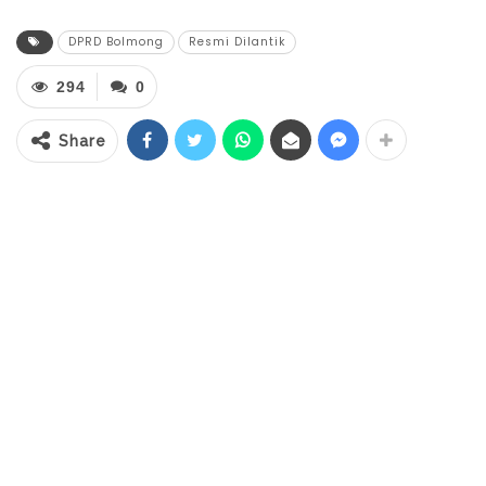
pembacaan Surat Keputusan Gubernur
oleh Sekretaris DPRD Bolmong Parman
DPRD Bolmong
Resmi Dilantik
Ginano, dan dilanjutkan dengan
294
0
pengambilan sumpah dan janji oleh Ketua
Pengadilan Negeri (PN) Kotamobagu, Jifly Z.
Share
Adam, SH, MH.