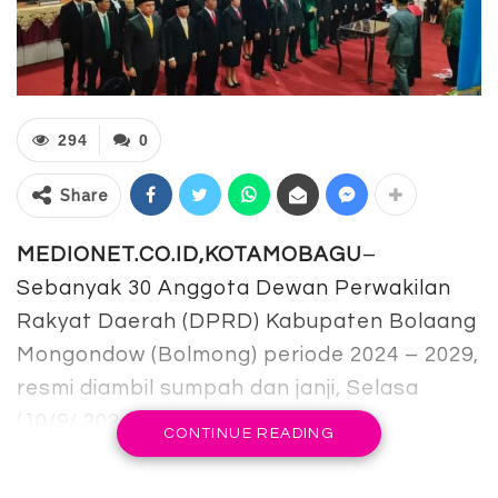
294
0
Share
MEDIONET.CO.ID,KOTAMOBAGU
–
Sebanyak 30 Anggota Dewan Perwakilan
Rakyat Daerah (DPRD) Kabupaten Bolaang
Mongondow (Bolmong) periode 2024 – 2029,
resmi diambil sumpah dan janji, Selasa
(10/9/ 2024).
CONTINUE READING
Prosesi pelantikan diawali dengan