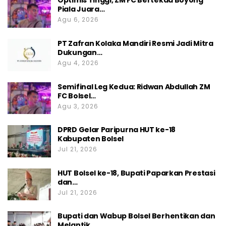
Optimis Tinggi, ZM FC Bertekad Boyong
Piala Juara…
Sulhan Manggabarani
Agu 6, 2026
Markus Pandeirot
PT Zafran Kolaka Mandiri Resmi Jadi Mitra
Inggried Rapar
Dukungan…
Hermanto Manggo
Agu 4, 2026
Robi Momomgan
Semifinal Leg Kedua: Ridwan Abdullah ZM
Nengah Sukarma
FC Bolsel…
Agu 3, 2026
Nasdem
DPRD Gelar Paripurna HUT ke-18
Kabupaten Bolsel
Febrianto Tangahu
Jul 21, 2026
Novrita Simbala
Cindy Kairupan
HUT Bolsel ke-18, Bupati Paparkan Prestasi
dan…
Masri Daeng Masenge
Jul 21, 2026
Iingfangtri Manggalupang
Ratna Rahman
Bupati dan Wabup Bolsel Berhentikan dan
Melantik…