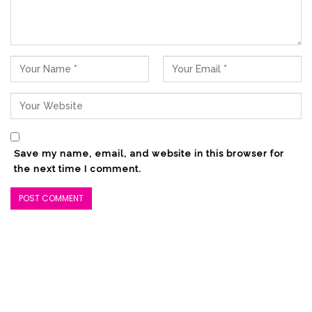
RELATED POSTS
PT Zafran Kolaka Mandiri Resmi Jadi Mitra
Dukungan…
Agu 4, 2026
DPRD Gelar Paripurna HUT ke-18
Kabupaten Bolsel
Jul 21, 2026
Save my name, email, and website in this browser for
the next time I comment.
HUT Bolsel ke-18, Bupati Paparkan Prestasi
dan…
Jul 21, 2026
Dari 30 anggota DPRD Bolmong yang
dilantik, sedikitnya 20 anggota DPRD
merupakan wajah baru sementara 10