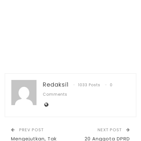
Usai memimpin jalannya pengambilan
sumpah dan janji kepada 30 Anggota DPRD
Bolmong terpilih tersebut, Ketua PN
Kotamobagu juga sekaligus menyematkan
pin Dewan, serta menyerahkan SK dan
dilanjutkan dengan penandatanganan
berita acara.
Redaksi1
1033 Posts
0
Mewakili Gubernur Sulut Olly Dondokambey,
Comments
Plt Asisten II Tahlis Gallang menyampaikan
ucapan selamat kepada 30 anggota DPRD
periode 2024 – 2029 yang baru dilantik.
PREV POST
NEXT POST
Mengejutkan, Tak
20 Anggota DPRD