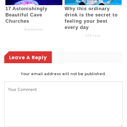
masih sangat kurang,” ungkapnya.
Ia juga mengajak seluruh jajarannya agar
terus istiqamah dalam menjalankan ibadah,
menjaga integritas, meningkatkan disiplin,
serta memberikan pelayanan terbaik
kepada masyarakat.
Leave A Reply
“Semoga semangat HUT ke-18 ini menjadi
penyemangat bagi kita semua untuk terus
Your email address will not be published.
bekerja dengan penuh tanggung jawab,
menjaga kebersamaan, dan menghadirkan
pelayanan terbaik bagi masyarakat
Bolaang Mongondow Selatan,” harapnya.
(eka korompot)