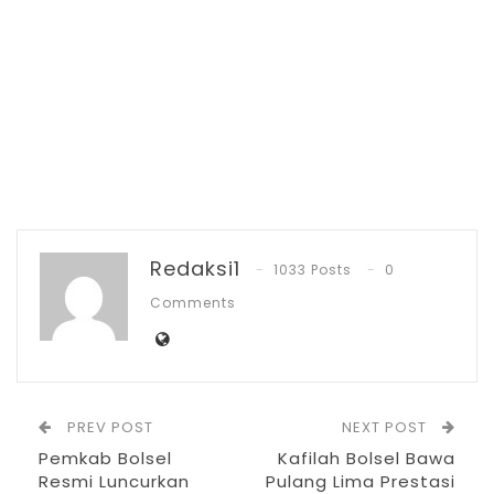
Amertha Segara Panango.
Sementara itu, usai salat subuh berjamaah,
kegiatan di Islamic Center dilanjutkan
dengan dzikir dan doa bersama yang
dipimpin oleh Ustadz Musayhif Lakoda,
kemudian tausiah sebagai penguatan
spiritual bagi seluruh jamaah.
Redaksi1
1033 Posts
0
Bupati Bolsel H. Iskandar Kamaru,
Comments
menegaskan bahwa, usia ke-18 Bolsel
harus dimaknai sebagai momentum
memperkuat rasa syukur, meningkatkan
kualitas pengabdian, serta melakukan
PREV POST
NEXT POST
introspeksi bersama.
Pemkab Bolsel
Kafilah Bolsel Bawa
Resmi Luncurkan
Pulang Lima Prestasi