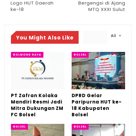
RELATED POSTS
Logo HUT Daerah
Bergengsi di Ajang
ke-18
MTQ XXXI Sulut
PT Zafran Kolaka Mandiri Resmi Jadi Mitra
Dukungan…
Agu 4, 2026
All
You Might Also Like
DPRD Gelar Paripurna HUT ke-18
Kabupaten Bolsel
BOLMONG RAYA
BOLSEL
Jul 21, 2026
HUT Bolsel ke-18, Bupati Paparkan Prestasi
dan…
Jul 21, 2026
PT Zafran Kolaka
DPRD Gelar
Mandiri Resmi Jadi
Paripurna HUT ke-
“Kita seharusnya bersyukur atas perjalanan
Mitra Dukungan ZM
18 Kabupaten
daerah ini. Mari kirimkan doa terbaik
FC Bolsel
Bolsel
kepada para tokoh pemekaran dan seluruh
BOLSEL
BOLSEL
pihak yang telah berjasa membangun