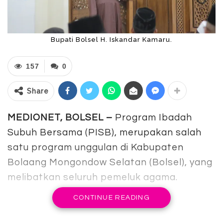
Bupati Bolsel H. Iskandar Kamaru.
157
0
Share
MEDIONET, BOLSEL –
Program Ibadah
Subuh Bersama (PISB), merupakan salah
satu program unggulan di Kabupaten
Bolaang Mongondow Selatan (Bolsel), yang
melibatkan seluruh pemeluk agama.
CONTINUE READING
Dalam rangkaian peringatan Hari Ulang
Tahun (HUT) ke-18 Kabupaten Bolsel,