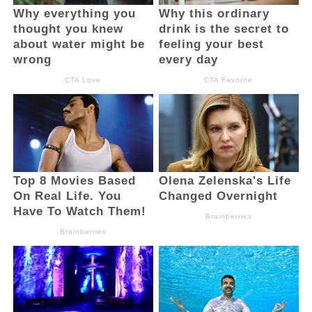
melaksanakan apel pagi di lokasi sehingga
tidak ada lagi apel di kantor masing-
masing,” tegasnya.
Selain itu, Bupati turut mengevaluasi
tingkat kehadiran ASN dalam pelaksanaan
PISB yang dinilainya masih belum optimal,
terlebih kegiatan tersebut merupakan
bagian dari rangkaian peringatan HUT ke-
18 daerah.
“Pelaksanaan PISB kali ini sangat
memprihatinkan. Walaupun ini adalah
momen HUT ke-18 daerah kita, perhatian
dan tingkat kehadiran, khususnya ASN,