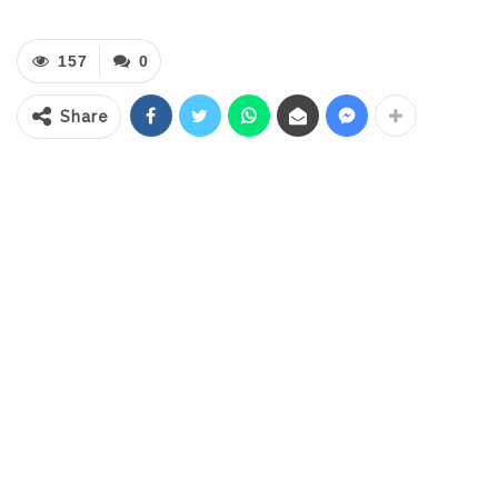
agenda PISB masih terus dijalankan.
Pelaksanaan ibadah berlangsung serentak
157
0
sesuai keyakinan masing-masing.
Share
Untuk ASN muslim mengikuti salat Subuh
berjamaah yang dilanjutkan dengan dzikir,
tausiah dan doa bersama di Madjid Islamic
Center, Kecamatan Bolaang Uki, Kamis
(9/7/2026).
Begitu juga dengan ASN Kristiani,
melaksanakan ibadah di Gereja Bukit
Hermon Panango, dan untuk ASN Hindu
mengikuti persembahyangan di Pura