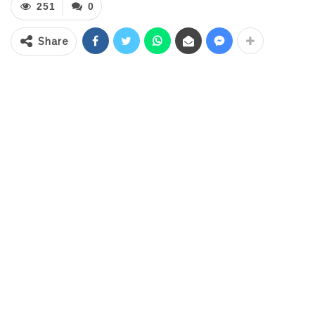
untuk dilakukan.
251
0
Share
“Karena penyusunan perencanaan
pembangunan ada rencana pembangunan
jangka panjang 20 Tahun, ada jangka
pendek 5 Tahun, dan ada rencana kerja 1
Tahun,” katanya.
Asripan menjelaskan, forum yang digelar
tersebut diharapkan dapat melahirkan ide
dan gagasan yang baik untuk
pembangunan Kota Kotamobagu kedepan.
RELATED POSTS