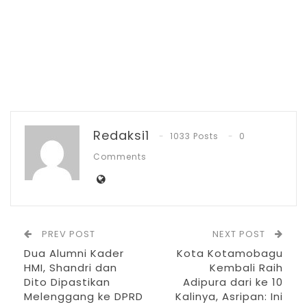
PT Zafran Kolaka Mandiri Resmi Jadi Mitra
Dukungan…
Agu 4, 2026
Pemkot Kotamobagu Sambut 1 Muharram
dengan Zikir…
Jul 7, 2026
IGA 2026, Sekda Kotamobagu Ajak OPD
Redaksi1
1033 Posts
0
Lahirkan…
Comments
Jun 30, 2026
“Yang kita rumuskan hari ini adalah
merumuskan bersama – sama untuk
PREV POST
NEXT POST
merencanakan program kerja Tahun 2025,
Dua Alumni Kader
Kota Kotamobagu
HMI, Shandri dan
Kembali Raih
oleh karenanya, pada hari ini kita akan
Dito Dipastikan
Adipura dari ke 10
mendiskusikan, merumuskan masukan –
Melenggang ke DPRD
Kalinya, Asripan: Ini