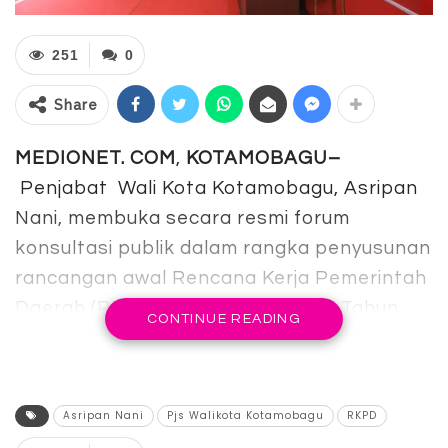
251
0
Share
MEDIONET. COM
,
KOTAMOBAGU–
Penjabat Wali Kota Kotamobagu, Asripan
Nani, membuka secara resmi forum
konsultasi publik dalam rangka penyusunan
rancangan awal Rencana Kerja Pemerintah
Daerah (RKPD) Kota Kotamobagu Tahun
CONTINUE READING
2025, Senin (4/3/2024) di Aula rumah dinas
wali kota.
Dalam sambutannya, Asripan mengatakan,
Asripan Nani
Pjs Walikota Kotamobagu
RKPD
kegiatan forum konsultasi publik ini penting