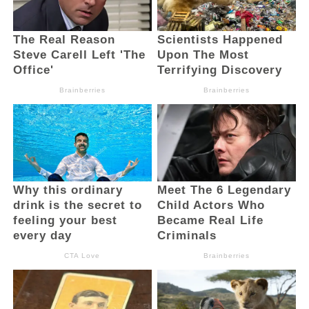
Katuuk, Sekretaris Daerah Kota
Kotamobagu, Sofyan Mokoginta, para
pimpinan Instansi Vertikal, para Asisten,
pimpinan OPD, para Pimpinan perguruan
tinggi, para tokoh agama, tokoh adat,
tokoh masyarakat, tokoh pemuda, tokoh
perempuan serta para peserta forum
konsultasi publik penyusunan rancangan
awal RKPD Kota Kotamobagu Tahun 2025.
(And)