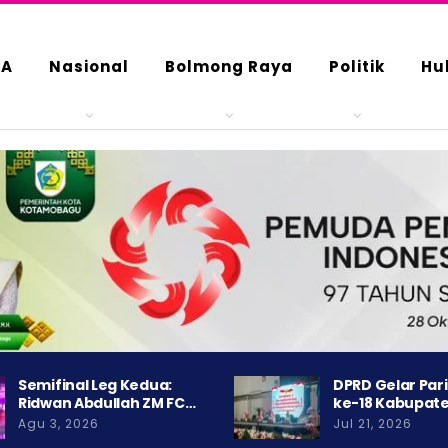
DA
Nasional
Bolmong Raya
Politik
Hu
Semifinal Leg Kedua:
DPRD Gelar Par
Ridwan Abdullah ZM FC…
ke-18 Kabupat
Agu 3, 2026
Jul 21, 2026