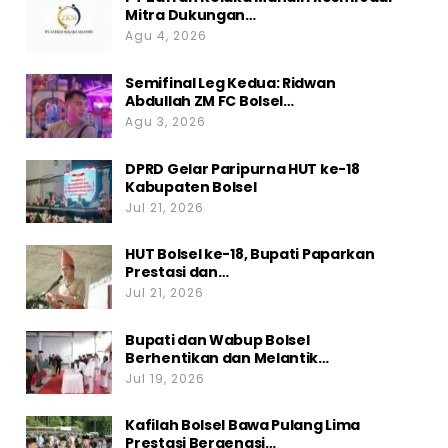
Mitra Dukungan…
Agu 4, 2026
Semifinal Leg Kedua: Ridwan
Abdullah ZM FC Bolsel…
Agu 3, 2026
DPRD Gelar Paripurna HUT ke-18
Kabupaten Bolsel
Jul 21, 2026
HUT Bolsel ke-18, Bupati Paparkan
Prestasi dan…
Jul 21, 2026
Bupati dan Wabup Bolsel
Berhentikan dan Melantik…
Jul 19, 2026
Kafilah Bolsel Bawa Pulang Lima
Prestasi Bergengsi…