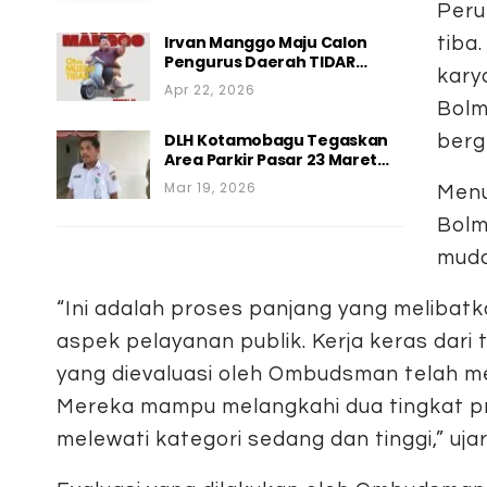
Peru
Irvan Manggo Maju Calon
tiba.
Pengurus Daerah TIDAR…
kary
Apr 22, 2026
Bolm
DLH Kotamobagu Tegaskan
berg
Area Parkir Pasar 23 Maret…
Mar 19, 2026
Menu
Bolm
muda
“Ini adalah proses panjang yang melibat
aspek pelayanan publik. Kerja keras dari
yang dievaluasi oleh Ombudsman telah 
Mereka mampu melangkahi dua tingkat pred
melewati kategori sedang dan tinggi,” uja