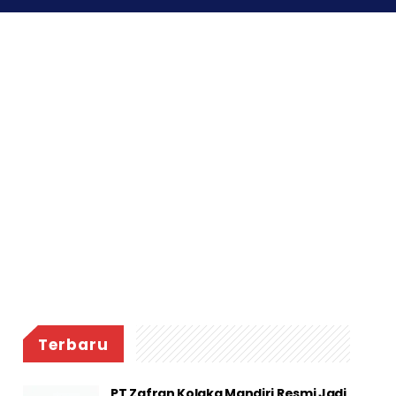
Terbaru
PT Zafran Kolaka Mandiri Resmi Jadi