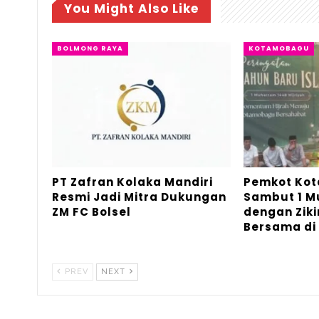
You Might Also Like
BOLMONG RAYA
KOTAMOBAGU
PT Zafran Kolaka Mandiri
Pemkot Ko
Resmi Jadi Mitra Dukungan
Sambut 1 
ZM FC Bolsel
dengan Ziki
Bersama di
PREV
NEXT