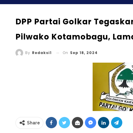
DPP Partai Golkar Tegask
Pilwako Kotamobagu, Lam
On
Sep 18, 2024
By
Redaksi1
Share