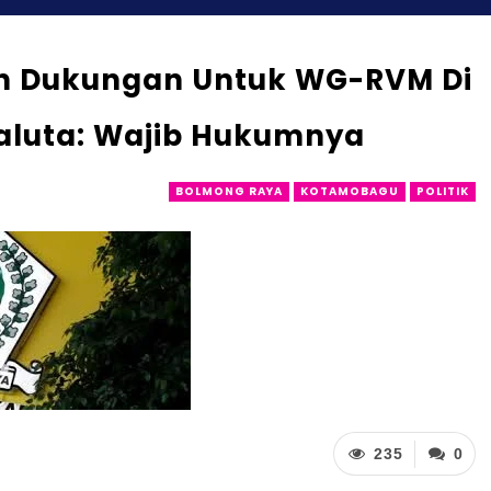
an Dukungan Untuk WG-RVM Di
aluta: Wajib Hukumnya
BOLMONG RAYA
KOTAMOBAGU
POLITIK
235
0