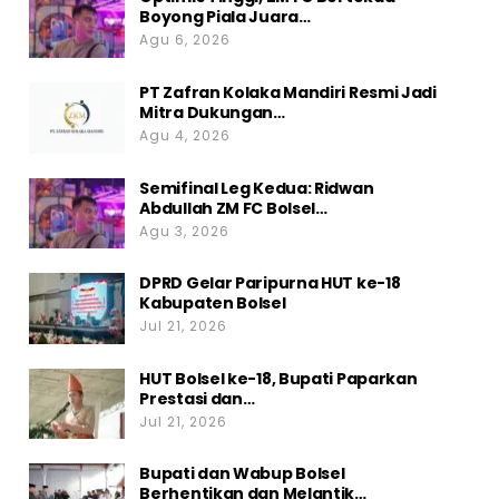
Boyong Piala Juara…
Agu 6, 2026
PT Zafran Kolaka Mandiri Resmi Jadi
Mitra Dukungan…
Agu 4, 2026
Semifinal Leg Kedua: Ridwan
Abdullah ZM FC Bolsel…
Agu 3, 2026
DPRD Gelar Paripurna HUT ke-18
Kabupaten Bolsel
Jul 21, 2026
HUT Bolsel ke-18, Bupati Paparkan
Prestasi dan…
Jul 21, 2026
Bupati dan Wabup Bolsel
Berhentikan dan Melantik…