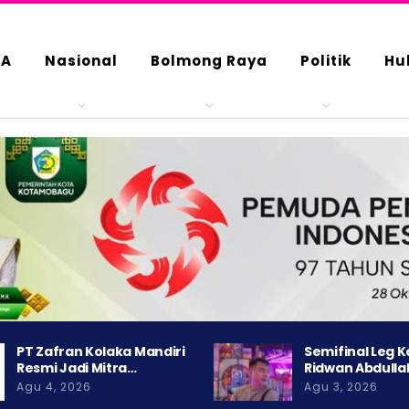
DA
Nasional
Bolmong Raya
Politik
Hu
PT Zafran Kolaka Mandiri
Semifinal Leg 
Resmi Jadi Mitra…
Ridwan Abdulla
Agu 4, 2026
Agu 3, 2026