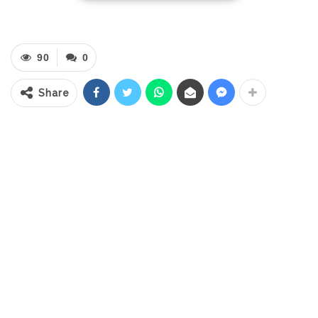
Kota Kotamobagu yang digelar di gedung
DPRD Kota Kotamobagu, Senin (19/1/2026).
90
0
Pada paripurna HUT Kota Kotamobagu kali
ini, sejumlah kepala daerah se-BMR ikut
Share
hadir termasuk Bupati dan Wakil Bupati
(Wabup) Bolaang Mongondow Selatan
(Bolsel), H. Iskandar Kamaru dan Deddy
Abdul Hamid. Kehadiran para kepala daerah
ini, sebagai wujud komitmen membangun
kolaborasi lintas wilayah demi kemajuan
kawasan BMR secara berkelanjutan.
Rapat Paripurna dipimpin Ketua DPRD Kota