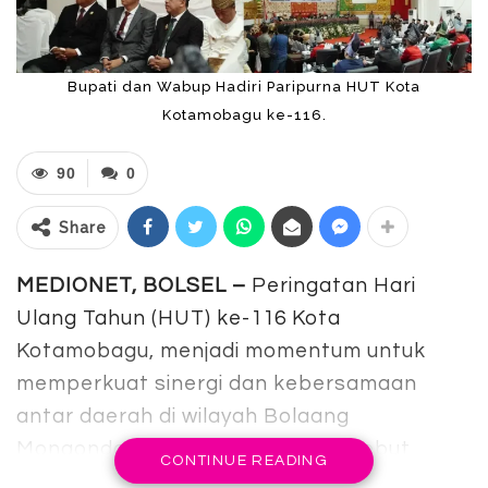
Bupati dan Wabup Hadiri Paripurna HUT Kota
Kotamobagu ke-116.
90
0
Share
MEDIONET, BOLSEL –
Peringatan Hari
Ulang Tahun (HUT) ke-116 Kota
Kotamobagu, menjadi momentum untuk
memperkuat sinergi dan kebersamaan
antar daerah di wilayah Bolaang
Mongondow Raya (BMR). Hal tersebut
CONTINUE READING
tercermin dalam Rapat Paripurna DPRD