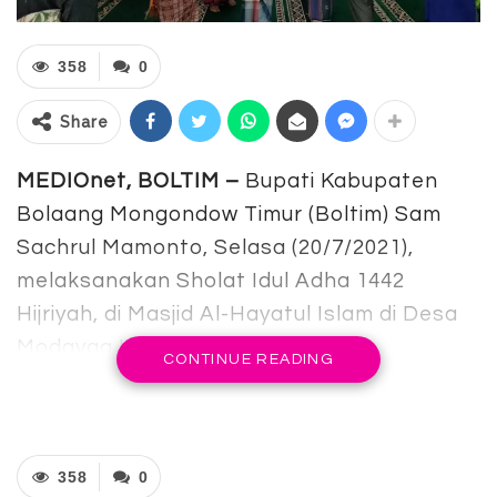
358
0
Share
MEDIOnet, BOLTIM –
Bupati Kabupaten
Bolaang Mongondow Timur (Boltim) Sam
Sachrul Mamonto, Selasa (20/7/2021),
melaksanakan Sholat Idul Adha 1442
Hijriyah, di Masjid Al-Hayatul Islam di Desa
Modayag II Kecamatan Modayag.
CONTINUE READING
358
0