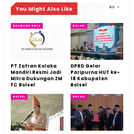
tersebut dilaksanakan di tengah Pandemi
All
You Might Also Like
Covid-19 yang sampai saat ini belum
mereda,” kata Makmur, saat membacakan
BOLMONG RAYA
BOLSEL
materi khutbah.
PT Zafran Kolaka
DPRD Gelar
Mandiri Resmi Jadi
Paripurna HUT ke-
Mitra Dukungan ZM
18 Kabupaten
FC Bolsel
Bolsel
BOLSEL
BOLSEL
Sementara itu, Bupati Boltim Sam Sachrul
Mamonto, usai melaksanakan sholat Idul