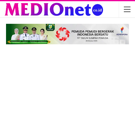
Optimis Tinggi, ZM FC Bertekad Boyong
Piala…
Agu 6, 2026
PT Zafran Kolaka Mandiri Resmi Jadi
Mitra…
Agu 4, 2026
Semifinal Leg Kedua: Ridwan Abdullah ZM
FC…
Agu 3, 2026
DPRD Gelar Paripurna HUT ke-18
Kabupaten…