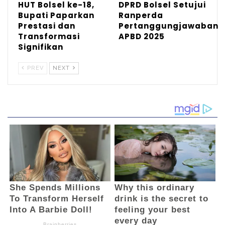
HUT Bolsel ke-18,
DPRD Bolsel Setujui
Adha, langsung bergegas menuju
Bupati Paparkan
Ranperda
kediamannya agar tidak dikerumuni warga
Prestasi dan
Pertanggungjawaban
Transformasi
APBD 2025
mengingat dirinya baru saja pulih dari Covid-
Signifikan
19. (Adve/BM)
PREV
NEXT