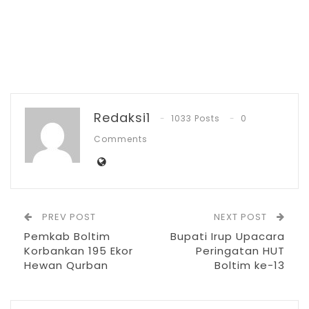
Haji”.
Redaksi1
1033 Posts
0
Comments
PREV POST
NEXT POST
“Ada dua peristiwa penting yang tidak
Pemkab Boltim
Bupati Irup Upacara
Korbankan 195 Ekor
Peringatan HUT
lepas dari hari raya Idul Adha. Kedua
Hewan Qurban
Boltim ke-13
peristiwa tersebut yakni Haji dan Qurban.
Namun pada situasi kali ini kedua peristiwa