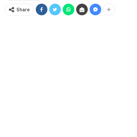
Share
Sholat Idul Adha kali ini, Bupati Boltim
didampingi Kepala Departemen Agama
Kabupaten Boltim Hi. Muh. Makmur, para
Camat, Sangadi dan perangkat desa
dengan menerapkan protokol kesehatan
super ketat. Sholat Idul Adha tersebut,
bertindak sebagai Imam adalah Misila Kusu
sedangkan Khatib Hi. Makmur dengan tema
“Pahala Haji Mabrur Bagi Yang Tidak Naik