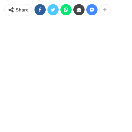
Boltim Oskar Manoppo. Dalam
sambutannya Wabup mengatakan, pada
Share
pelantikan ini Bupati tidak sempat hadir
karena masih menghadiri kegiatan yang
sama pentingnya.
Usai dilantik, Wabup meminta kepada
Sangadi yang baru dilantik untuk segera
merangkul seluruh masyarakat yang ada di
Desa Bongkudai.
“Secepatnya melakukan pembenahan baik
pemerintahan desa maupun administrasi
pengelolaan keuangan,” pinta Wabup.