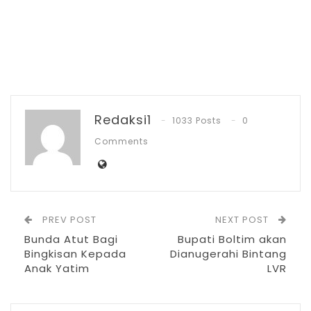
RELATED POSTS
PT Zafran Kolaka Mandiri Resmi Jadi Mitra
Dukungan…
Agu 4, 2026
Irvan Manggo Maju Calon Pengurus
Daerah TIDAR…
Redaksi1
1033 Posts
0
Apr 22, 2026
Comments
DLH Kotamobagu Tegaskan Area Parkir
Pasar 23 Maret…
Mar 19, 2026
PREV POST
NEXT POST
Bunda Atut Bagi
Bupati Boltim akan
Wabup juga meminta, agar Sangadi
Bingkisan Kepada
Dianugerahi Bintang
Anak Yatim
LVR
membangun kembali sinergitas
penyelenggaraan pemerintahan,
pembangunan dan kemasyarakatan.