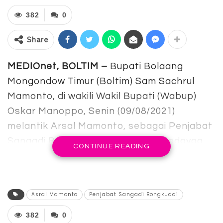
382
0
Share
MEDIOnet, BOLTIM –
Bupati Bolaang
Mongondow Timur (Boltim) Sam Sachrul
Mamonto, di wakili Wakil Bupati (Wabup)
Oskar Manoppo, Senin (09/08/2021)
melantik Arsal Mamonto, sebagai Penjabat
Sangadi Bongkudai, Kecamatan Modayag
CONTINUE READING
Barat.
Pelantikan tersebut digelar terbatas
dengan menerapkan protokol kesehatan
Asral Mamonto
Penjabat Sangadi Bongkudai
secara ketat, di ruang kerja Wakil Bupati
382
0