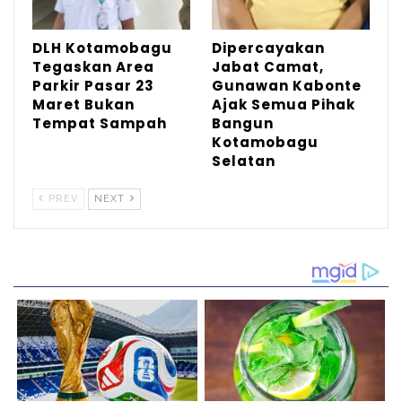
Penjabat Sangadi Bongkudai menggantikan
Delly Mamonto. Sebelum diangkat sebagai
DLH Kotamobagu
Dipercayakan
Tegaskan Area
Jabat Camat,
Penjabat Sangadi, Arsal terlebih dahulu
Parkir Pasar 23
Gunawan Kabonte
ditunjuk sebagai pelaksana harian (PLH)
Maret Bukan
Ajak Semua Pihak
Tempat Sampah
Bangun
Sangadi di desa itu. (BM)
Kotamobagu
Selatan
PREV
NEXT