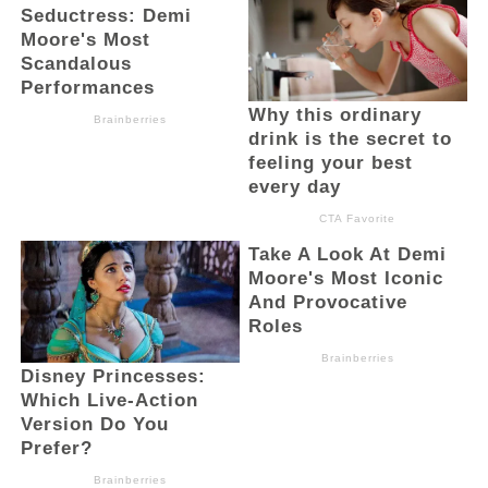
Abdullah.Abdullah Mokoginta Akhiri Tugas
Sebagai Pj Wali Kota Kotamobagu dengan
Prosesi Adat Khidmat, Serukan Dukungan
untuk Pemimpin Baru