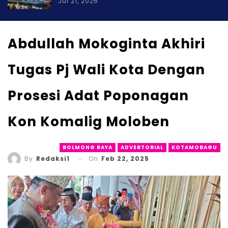
Jul 21, 2026
Abdullah Mokoginta Akhiri
Tugas Pj Wali Kota Dengan
Prosesi Adat Poponagan
Kon Komalig Moloben
BOLMONG RAYA
ADVERTORIAL
KOTAMOBAGU
On
Feb 22, 2025
By
Redaksi1