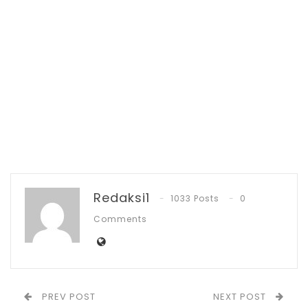
menyampaikan rasa terima kasihnya atas
kolaborasi semua instansi pemerintah
selama masa kepemimpinannya. Dalam
kesempatan tersebut, ia mengapresiasi
dukungan penuh dari berbagai pihak yang
telah bekerja sama selama enam bulan
terakhir.
RELATED POSTS
Redaksi1
1033 Posts
0
PT Zafran Kolaka Mandiri Resmi Jadi Mitra
Comments
Dukungan…
Agu 4, 2026
DPRD Gelar Paripurna HUT ke-18
Kabupaten Bolsel
PREV POST
NEXT POST
Jul 21, 2026