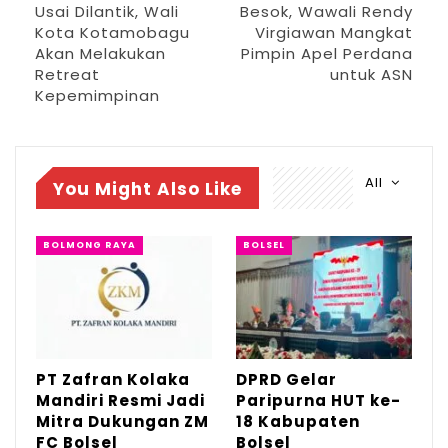
Usai Dilantik, Wali
Besok, Wawali Rendy
Kota Kotamobagu
Virgiawan Mangkat
HUT Bolsel ke-18, Bupati Paparkan Prestasi
Akan Melakukan
Pimpin Apel Perdana
dan…
Retreat
untuk ASN
Jul 21, 2026
Kepemimpinan
“Saya mengucapkan banyak terima kasih
All
kepada pemerintah, seluruh lembaga adat,
You Might Also Like
dan masyarakat Kota Kotamobagu yang
telah mendukung saya berkolaborasi untuk
BOLMONG RAYA
BOLSEL
mengisi kekosongan pemerintah ini.
Alhamdulillah, kurang lebih enam bulan kita
semua bisa jalani ini bersama tanpa
kekurangan satu apapun,” kata Abdullah.
PT Zafran Kolaka
DPRD Gelar
Mandiri Resmi Jadi
Paripurna HUT ke-
Mitra Dukungan ZM
18 Kabupaten
Selain itu, Abdullah juga menyampaikan
FC Bolsel
Bolsel