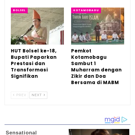
ucapan selamat kepada Wali Kota dan
BOLSEL
KOTAMOBAGU
Wakil Wali Kota Kotamobagu yang baru saja
dilantik pada 20 Februari. Ia menaruh
harapan besar agar kepemimpinan baru
dapat membawa kemajuan bagi daerah.
HUT Bolsel ke-18,
Pemkot
Bupati Paparkan
Kotamobagu
Prestasi dan
Sambut 1
“Kemarin tanggal 20 telah dilantik Wali Kota
Transformasi
Muharram dengan
dan Wakil Wali Kota kita. Saya, atas nama
Signifikan
Zikir dan Doa
pribadi dan keluarga, mengucapkan banyak
Bersama di MABM
selamat kepada Pak Wali Kota dan Pak
PREV
NEXT
Wakil untuk mengemban amanah lima
tahun ke depan. Mari kita sama-sama
mengawal dan mendukung pemerintahan ini
untuk Kotamobagu yang lebih maju,” kata