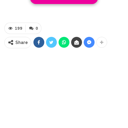
(22/2/2025).
Prosesi adat tersebut tersebut
berlangsung khidmat hingga usai.
199
0
Share
Ditemui usai acara, Abdullah Mokoginta