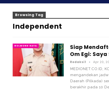
Browsing Tag
Independent
Siap Mendaft
BOLMONG RAYA
Om Egi: Saya
Redaksi1
Apr 20, 2
MEDIONET.CO.ID, K
mengandekan jadwa
Daerah (Pilkada) s
berakhir pada 10 D