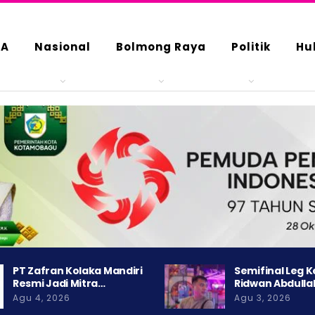
DA
Nasional
Bolmong Raya
Politik
Hu
PT Zafran Kolaka Mandiri
Semifinal Leg 
Resmi Jadi Mitra…
Ridwan Abdulla
Agu 4, 2026
Agu 3, 2026