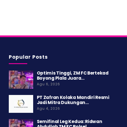
Popular Posts
Optimis Tinggi, ZM FC Bertekad
Boyong Piala Juara…
Agu 6, 2026
PT Zafran Kolaka Mandiri Resmi
Jadi Mitra Dukungan…
Agu 4, 2026
Semifinal Leg Kedua: Ridwan
Abdullah ZM FC Bolsel…