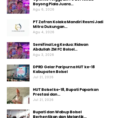
Boyong Piala Juara…
Agu 6, 2026
PT Zafran Kolaka Mandiri Resmi Jadi
Mitra Dukungan…
Agu 4, 2026
Semifinal Leg Kedua: Ridwan
Abdullah ZM FC Bolsel…
Agu 3, 2026
DPRD Gelar Paripurna HUT ke-18
Kabupaten Bolsel
Jul 21, 2026
HUT Bolsel ke-18, Bupati Paparkan
Prestasi dan…
Jul 21, 2026
Bupati dan Wabup Bolsel
Berhentikan dan Melantik…