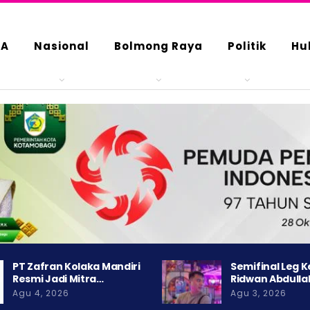
DA
Nasional
Bolmong Raya
Politik
Hu
PT Zafran Kolaka Mandiri
Semifinal Leg 
Resmi Jadi Mitra…
Ridwan Abdulla
Agu 4, 2026
Agu 3, 2026