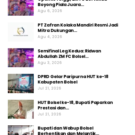
Boyong Piala Juara…
Agu 6, 2026
PT Zafran Kolaka Mandiri Resmi Jadi
Mitra Dukungan…
Agu 4, 2026
Semifinal Leg Kedua: Ridwan
Abdullah ZM FC Bolsel…
Agu 3, 2026
DPRD Gelar Paripurna HUT ke-18
Kabupaten Bolsel
Jul 21, 2026
HUT Bolsel ke-18, Bupati Paparkan
Prestasi dan…
Jul 21, 2026
Bupati dan Wabup Bolsel
Berhentikan dan Melantik…