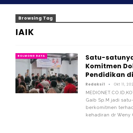
Browsing Tag
IAIK
Satu-satunya 
BOLMONG RAYA
Komitmen Do
Pendidikan d
Redaksi1
Okt 11, 20
MEDIONET.CO.ID,KO
Gaib Sp.M jadi sat
berkomitmen terhad
kehadiran dr Weny 