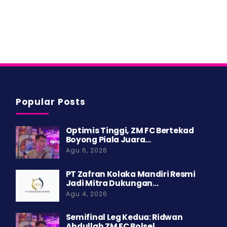
Popular Posts
Optimis Tinggi, ZM FC Bertekad
Boyong Piala Juara…
Agu 6, 2026
PT Zafran Kolaka Mandiri Resmi
Jadi Mitra Dukungan…
Agu 4, 2026
Semifinal Leg Kedua: Ridwan
Abdullah ZM FC Bolsel…