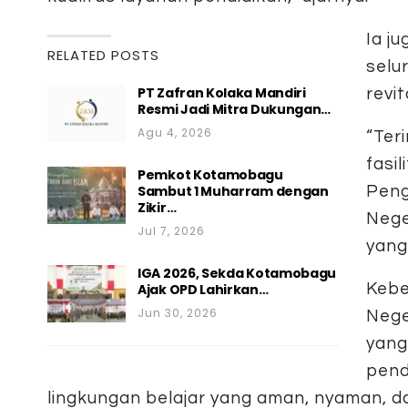
Ia j
RELATED POSTS
selu
PT Zafran Kolaka Mandiri
revit
Resmi Jadi Mitra Dukungan…
Agu 4, 2026
“Ter
fasil
Pemkot Kotamobagu
Sambut 1 Muharram dengan
Peng
Zikir…
Nege
Jul 7, 2026
yang
IGA 2026, Sekda Kotamobagu
Kebe
Ajak OPD Lahirkan…
Jun 30, 2026
Nege
yang
pend
lingkungan belajar yang aman, nyaman, 