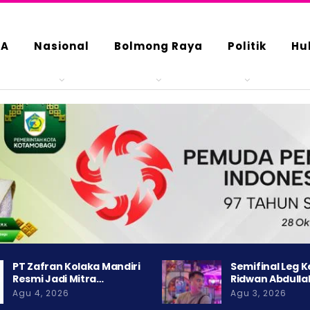
DA
Nasional
Bolmong Raya
Politik
Hu
PT Zafran Kolaka Mandiri
Semifinal Leg 
Resmi Jadi Mitra…
Ridwan Abdulla
Agu 4, 2026
Agu 3, 2026