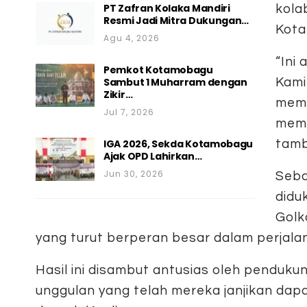
PT Zafran Kolaka Mandiri
kola
Resmi Jadi Mitra Dukungan…
Kota
Agu 4, 2026
“Ini
Pemkot Kotamobagu
Sambut 1 Muharram dengan
Kami
Zikir…
mema
Jul 7, 2026
memb
IGA 2026, Sekda Kotamobagu
tamb
Ajak OPD Lahirkan…
Jun 30, 2026
Seba
didu
Golk
yang turut berperan besar dalam perjalan
Hasil ini disambut antusias oleh pendu
unggulan yang telah mereka janjikan dapa