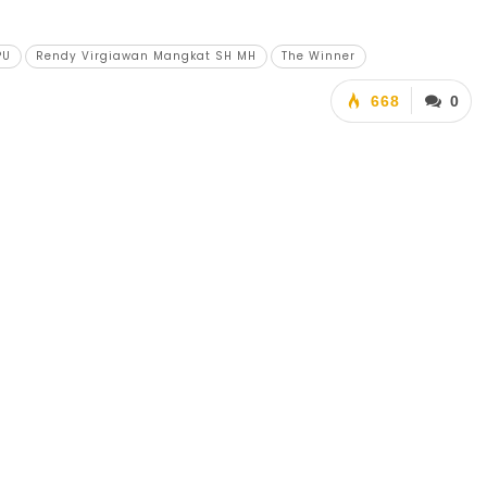
PU
Rendy Virgiawan Mangkat SH MH
The Winner
668
0