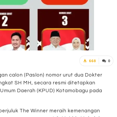
668
0
an calon (Paslon) nomor urut dua Dokter
ngkat SH MH, secara resmi ditetapkan
an Umum Daerah (KPUD) Kotamobagu pada
berjuluk The Winner meraih kemenangan