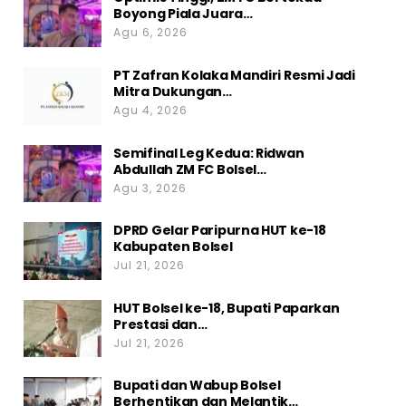
Boyong Piala Juara…
Agu 6, 2026
PT Zafran Kolaka Mandiri Resmi Jadi
Mitra Dukungan…
Agu 4, 2026
Semifinal Leg Kedua: Ridwan
Abdullah ZM FC Bolsel…
Agu 3, 2026
DPRD Gelar Paripurna HUT ke-18
Kabupaten Bolsel
Jul 21, 2026
HUT Bolsel ke-18, Bupati Paparkan
Prestasi dan…
Jul 21, 2026
Bupati dan Wabup Bolsel
Berhentikan dan Melantik…