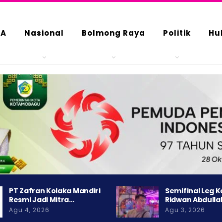
DA
Nasional
Bolmong Raya
Politik
Hu
PT Zafran Kolaka Mandiri
Semifinal Leg 
Resmi Jadi Mitra…
Ridwan Abdulla
Agu 4, 2026
Agu 3, 2026