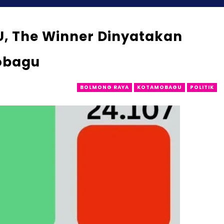
U, The Winner Dinyatakan
obagu
BOLMONG RAYA
KOTAMOBAGU
POLITIK