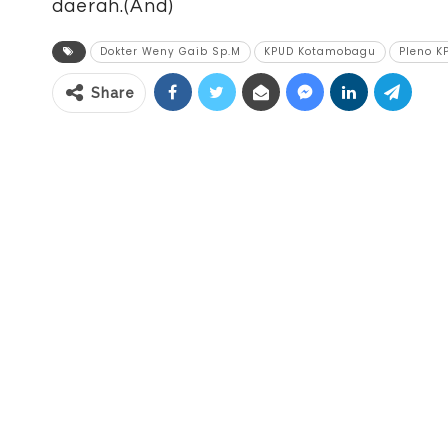
daerah.(And)
Dokter Weny Gaib Sp.M
KPUD Kotamobagu
Pleno K
Share