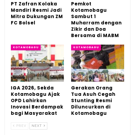
PT Zafran Kolaka
Pemkot
Mandiri Resmi Jadi
Kotamobagu
Mitra Dukungan ZM
Sambut 1
FC Bolsel
Muharram dengan
Zikir dan Doa
Bersama di MABM
KOTAMOBAGU
KOTAMOBAGU
IGA 2026, Sekda
Gerakan Orang
Kotamobagu Ajak
Tua Asuh Cegah
OPD Lahirkan
Stunting Resmi
Inovasi Berdampak
Diluncurkan di
bagi Masyarakat
Kotamobagu
PREV
NEXT