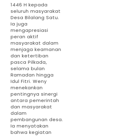
Halal Bi Halal nanti yang akan dilaksanakan
1446 H kepada
seluruh masyarakat
oleh Komunitas TBS.(Andong)
Desa Bilalang Satu.
Ia juga
mengapresiasi
peran aktif
masyarakat dalam
menjaga keamanan
dan ketertiban
pasca Pilkada,
selama bulan
Ramadan hingga
Idul Fitri. Weny
menekankan
pentingnya sinergi
antara pemerintah
dan masyarakat
dalam
pembangunan desa.
Ia menyatakan
bahwa kegiatan