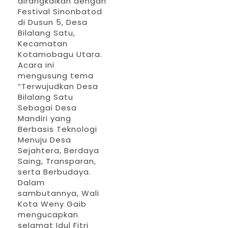
dirangkaikan dengan
Festival Sinonbatod
“Halal Bi Halal merupakan momentum demi
di Dusun 5, Desa
mempererat silaturahmi antara pemerintah
Bilalang Satu,
Kecamatan
dan TBS, yang menjadi sparing partner bagi
Kotamobagu Utara.
pemerintah,” ujar MSB sapaan karibnya.
Acara ini
mengusung tema
Sementara itu, Wali Kota dan Wakil
“Terwujudkan Desa
Bilalang Satu
Walikota menyambut baik kehadiran TBS
Sebagai Desa
sebagai mitra strategis pemerintah daerah.
Mandiri yang
Berbasis Teknologi
Dalam dialog tersebut, Wali Kota turut
Menuju Desa
menyampaikan sejumlah isu penting yang
Sejahtera, Berdaya
Saing, Transparan,
tengah menjadi perhatian, salah satunya
serta Berbudaya.
sektor pertanian pada komiditi coklat.
Dalam
sambutannya, Wali
Walikota dan Wakil Walikota Kotamobagu
Kota Weny Gaib
mengucapkan
juga berjanji akan hadir pada pelaksanaan
selamat Idul Fitri