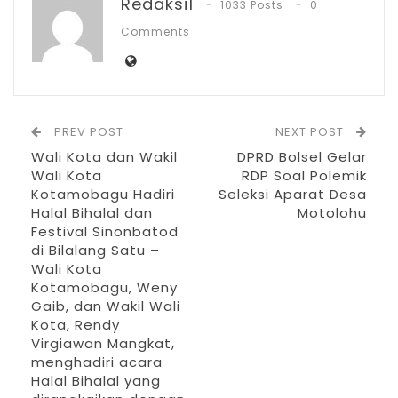
Redaksi1
1033 Posts
0
dengan Zikir…
Comments
Jul 7, 2026
IGA 2026, Sekda Kotamobagu Ajak OPD
Lahirkan…
Jun 30, 2026
PREV POST
NEXT POST
Wali Kota dan Wakil
DPRD Bolsel Gelar
Wali Kota
RDP Soal Polemik
Selain itu, Michael juga turut menyodorkan
Kotamobagu Hadiri
Seleksi Aparat Desa
rencana kegiatan Halal Bi Halal yang akan
Halal Bihalal dan
Motolohu
Festival Sinonbatod
dilaksanakan oleh Komunitas TBS.
di Bilalang Satu –
Wali Kota
Kepada Walikota dr Weny Gaib S.pM dan
Kotamobagu, Weny
Wakil Walikota Rendy Virgiawan Mangkat
Gaib, dan Wakil Wali
Kota, Rendy
SH MH, Halal Bi Halal nanti merupakan
Virgiawan Mangkat,
silaturahmi antara para anggota TBS dan
menghadiri acara
Halal Bihalal yang
Pemerintah Kota Kotamobagu.