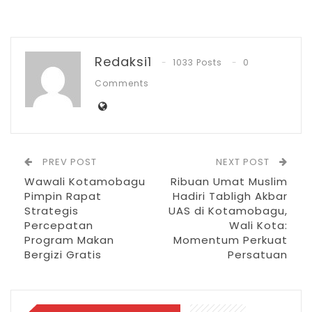
perbankan menjadi faktor penting dalam
menciptakan iklim investasi yang sehat dan
Redaksi1
kompetitif,” ujar Wakil Gubernur.
1033 Posts
0
Comments
Pemerintah Provinsi Sulawesi Utara juga
mengapresiasi peran Bank Indonesia dalam
menjaga stabilitas ekonomi daerah,
termasuk pengendalian inflasi dan
PREV POST
NEXT POST
perluasan akses pembiayaan produktif
Wawali Kotamobagu
Ribuan Umat Muslim
Pimpin Rapat
Hadiri Tabligh Akbar
bagi sektor-sektor unggulan.
Strategis
UAS di Kotamobagu,
Percepatan
Wali Kota:
Program Makan
Momentum Perkuat
RELATED POSTS
Bergizi Gratis
Persatuan
PT Zafran Kolaka Mandiri Resmi Jadi Mitra
Dukungan…
Agu 4, 2026