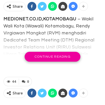
Share
MEDIONET.CO.ID,KOTAMOBAGU
– Wakil
Wali Kota (Wawali) Kotamobagu, Rendy
Virgiawan Mangkat (RVM) menghadiri
Dedicated Team Meeting (DTM) Regional
Investor Relations Unit (RIRU) Sulawesi
Utara Tahun 2026 yang digelar di Wale
CONTINUE READING
Tondano, Kantor Perwakilan Bank
Indonesia Sulawesi Utara, Kamis
(21/5/2026).
44
0
Kegiatan tersebut menjadi bagian dari
upaya mempercepat realisasi investasi
Share
serta memperkuat koordinasi antar