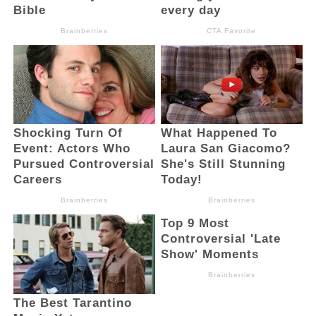
Joko Supratikto, Kepala Bea Cukai Bitung
Didit Prayudi Sidharta, Asisten III
Setdaprov Sulut Dr. Fransiskus E. Manumpil,
serta Kepala Dinas PMPTSP Sulut Ir.
Hermina S.D. Korompis.
Kegiatan ini juga diikuti para kepala daerah,
wakil kepala daerah, sekretaris daerah,
serta pimpinan PMPTSP dari seluruh
kabupaten dan kota di Sulawesi Utara,
sebagai wujud penguatan koordinasi dalam
mendorong pertumbuhan ekonomi berbasis
investasi.(aND)