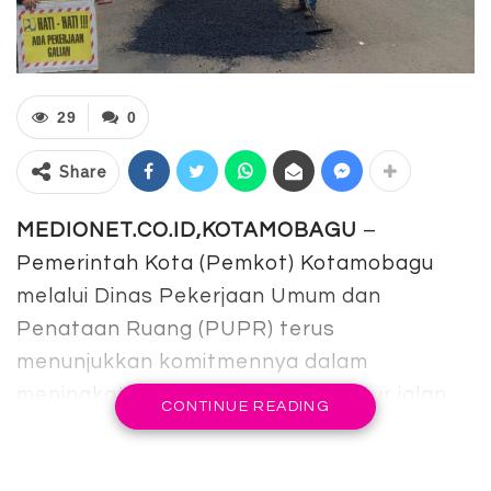
29
0
Share
MEDIONET.CO.ID,KOTAMOBAGU
–
Pemerintah Kota (Pemkot) Kotamobagu
melalui Dinas Pekerjaan Umum dan
Penataan Ruang (PUPR) terus
menunjukkan komitmennya dalam
meningkatkan kualitas infrastruktur jalan.
CONTINUE READING
Salah satu ruas yang saat ini tengah
ditangani adalah Jalan Zakaria Imban, yang