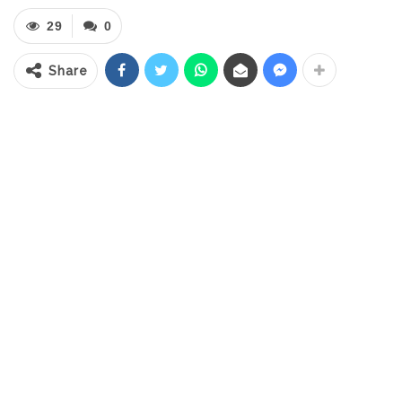
menjadi akses vital bagi aktivitas
29
0
masyarakat.
Kepala Dinas PUPR Kota Kotamobagu,
Share
Claudy N. Mokodongan, mengungkapkan
bahwa penanganan jalan sepanjang kurang
lebih 1,2 kilometer tersebut dilakukan
secara bertahap. Pekerjaan dimulai dari
Jembatan Molinow hingga kawasan
Lapangan Poyowa Kecil, dengan
menyesuaikan tingkat kerusakan serta
ketersediaan anggaran.
“Untuk kondisi rusak ringan di depan MTs
Negeri 2 Kota Kotamobagu, kami melakukan
penanganan berupa peninggian elevasi
badan jalan, kemudian dilanjutkan dengan