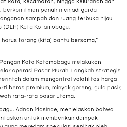
kat kota, kecamatan, hingga kelurahan dan
, berkomitmen penuh menjadi garda
anganan sampah dan ruang terbuka hijau
up (DLH) Kota Kotamobagu.
harus torang (kita) bantu bersama,”
n Pangan Kota Kotamobagu melakukan
gelar operasi Pasar Murah. Langkah strategis
merintah dalam mengontrol volatilitas harga
ti beras premium, minyak goreng, gula pasir,
awah rata-rata pasar utama.
bagu, Adnan Masinae, menjelaskan bahwa
ioritaskan untuk memberikan dampak
no) guna meredam spekulasi sepihak oleh