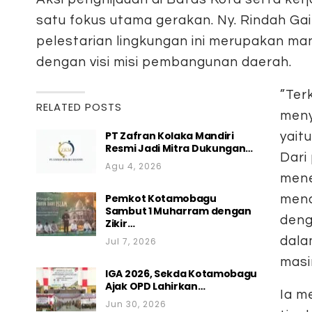
satu fokus utama gerakan. Ny. Rindah G
pelestarian lingkungan ini merupakan man
dengan visi misi pembangunan daerah.
​”Ter
RELATED POSTS
meny
PT Zafran Kolaka Mandiri
yait
Resmi Jadi Mitra Dukungan…
Dari
Agu 4, 2026
mene
Pemkot Kotamobagu
mend
Sambut 1 Muharram dengan
deng
Zikir…
dala
Jul 7, 2026
masi
IGA 2026, Sekda Kotamobagu
Ajak OPD Lahirkan…
​Ia 
Jun 30, 2026