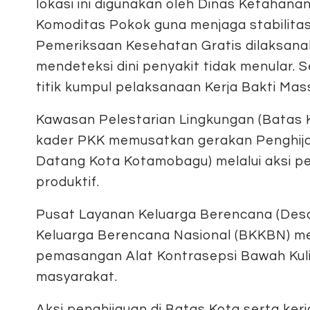
lokasi ini digunakan oleh Dinas Ketahan
Komoditas Pokok guna menjaga stabilitas 
Pemeriksaan Kesehatan Gratis dilaksan
mendeteksi dini penyakit tidak menular. 
titik kumpul pelaksanaan Kerja Bakti Mas
​Kawasan Pelestarian Lingkungan (Batas
kader PKK memusatkan gerakan Penghija
Datang Kota Kotamobagu) melalui aksi 
produktif.
​Pusat Layanan Keluarga Berencana (De
Keluarga Berencana Nasional (BKKBN) m
pemasangan Alat Kontrasepsi Bawah Kuli
masyarakat.
​Aksi penghijauan di Batas Kota serta ke