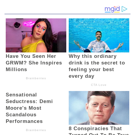
sebagai momentum evaluasi dan
peningkatan kualitas pelayanan kesehatan
ibu dan anak,” kata Dewi.
Dewi menambahkan bahwa seluruh
informasi resmi rumah sakit hanya akan
dikeluarkan melalui Legal Officer serta
kanal resmi RSIA Kasih Fatimah untuk
mencegah misinformasi.
“Kami tetap fokus memberikan pelayanan
yang aman, berkualitas, dan profesional
bagi masyarakat,” tegasnya.(And)