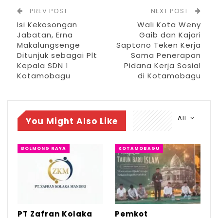
PREV POST
NEXT POST
Agu 4, 2026
Isi Kekosongan
Wali Kota Weny
Jabatan, Erna
Gaib dan Kajari
Pemkot Kotamobagu Sambut 1 Muharram
dengan Zikir…
Makalungsenge
Saptono Teken Kerja
Ditunjuk sebagai Plt
Sama Penerapan
Jul 7, 2026
Kepala SDN 1
Pidana Kerja Sosial
Kotamobagu
di Kotamobagu
IGA 2026, Sekda Kotamobagu Ajak OPD
Lahirkan…
Jun 30, 2026
All
You Might Also Like
RSIA Kasih Fatimah selama ini dikenal
sebagai salah satu fasilitas kesehatan ibu
BOLMONG RAYA
KOTAMOBAGU
dan anak dengan tenaga medis
berpengalaman, sistem pelayanan cepat,
serta fasilitas yang terus diperbarui. Rumah
sakit juga menjadi rujukan masyarakat
PT Zafran Kolaka
Pemkot