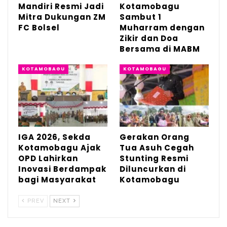
Kotamobagu dan wilayah Bolaang
Mandiri Resmi Jadi
Kotamobagu
Mitra Dukungan ZM
Sambut 1
Mongondow Raya.
FC Bolsel
Muharram dengan
Zikir dan Doa
Dalam konferensi pers yang sama, RSIA
Bersama di MABM
mengumumkan dr. Iswanto Korompot
KOTAMOBAGU
KOTAMOBAGU
sebagai direktur baru per 1 Oktober 2025,
yang dinilai mampu memperkuat
manajemen dan mendorong peningkatan
mutu pelayanan.
IGA 2026, Sekda
Gerakan Orang
RSIA juga sedang menambah tenaga
Kotamobagu Ajak
Tua Asuh Cegah
OPD Lahirkan
Stunting Resmi
dokter spesialis, bidan, dan perawat untuk
Inovasi Berdampak
Diluncurkan di
memastikan kualitas layanan tetap berada
bagi Masyarakat
Kotamobagu
di tingkat terbaik.
PREV
NEXT
‎“Kami berkomitmen menjadikan situasi ini