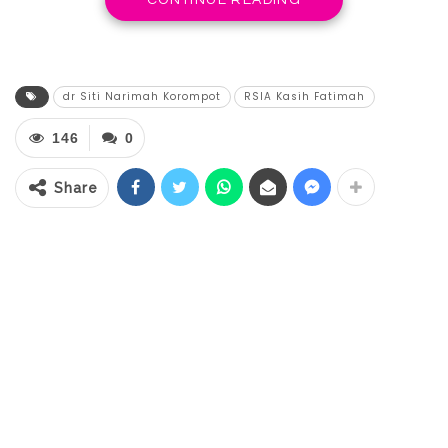
CONTINUE READING
Keputusan tersebut diumumkan lewat
Kuasa Hukum RSIA, Dewi Kusumaningrum,
dalam konferensi pers resmi, Selasa
dr Siti Narimah Korompot
RSIA Kasih Fatimah
(10/12/2025).
146
0
Share
‎“dr. Sitti Nariman Korompot untuk
sementara tidak berpraktik di RSIA Kasih
Fatimah. Langkah ini diambil sebagai
bentuk penghormatan terhadap proses
hukum yang sedang berjalan,” tegas Dewi.
‎Keputusan penghentian sementara ini
menjadi bukti bahwa RSIA Kasih Fatimah
menjunjung tinggi profesionalitas,