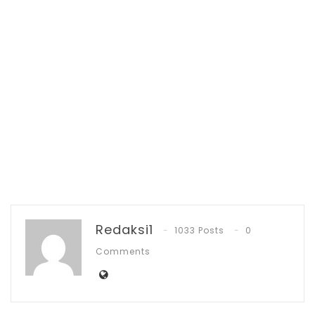
transparansi, dan standar etika dalam
pelayanan medis.
Meski demikian, Dewi menegaskan bahwa
seluruh layanan di RSIA Kasih Fatimah
tetap berjalan normal dan stabil.
‎“Pelayanan ibu hamil, persalinan, dokter
spesialis kandungan, dokter anak, hingga
anestesi dan patologi tetap beroperasi
dengan tenaga profesional yang lengkap,”
Redaksi1
1033 Posts
0
ujarnya.
Comments
RELATED POSTS
PT Zafran Kolaka Mandiri Resmi Jadi Mitra
Dukungan…