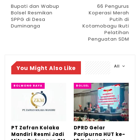
Bupati dan Wabup
66 Pengurus
Bolsel Resmikan
Koperasi Merah
SPPG di Desa
Putih di
Duminanga
Kotamobagu Ikuti
Pelatihan
Penguatan SDM
All
You Might Also Like
BOLMONG RAYA
BOLSEL
RELATED POSTS
PT Zafran Kolaka Mandiri Resmi Jadi Mitra
Dukungan…
Agu 4, 2026
PT Zafran Kolaka
DPRD Gelar
Mandiri Resmi Jadi
Paripurna HUT ke-