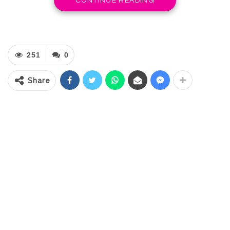
CONTINUE READING
bertempat di Desa Duminanga, Kecamatan
Helumo.
Peresmian SPPG tersebut dihadiri Wakil
251
0
Ketua DPRD Bolsel, Djelfi Djauhari bersama
Halilintar Kadullah, sekaligus mendampingi
Share
Bupati Bolsel Hi. Iskandar Kamaru, S.Pt,
M.Si dan Wakil Bupati Deddy Abdul Hamid.