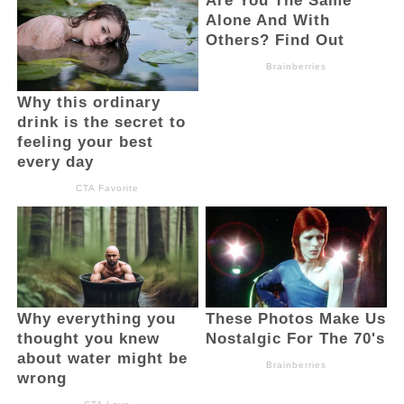
Menurutnya, pendampingan secara
langsung adalah cara DPRD mengawal
pelaksanaannya. Sementara itu, anggota
DPRD lainnya Halilintar Kadullah
menambahkan, hadirnya SPPG di Helumo
menjadi langkah strategis dalam
pemerataan layanan MBG di seluruh Bolsel.