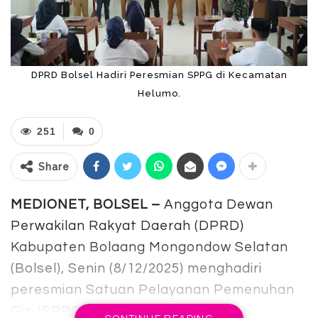
DPRD Bolsel Hadiri Peresmian SPPG di Kecamatan
Helumo.
251
0
Share
MEDIONET, BOLSEL –
Anggota Dewan
Perwakilan Rakyat Daerah (DPRD)
Kabupaten Bolaang Mongondow Selatan
(Bolsel), Senin (8/12/2025) menghadiri
peresmian Satuan Pelayanan Pemenuhan
Gizi (SPPG) Citra Cemerlang yang