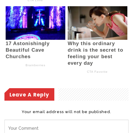
“Peran DPRD tidak hanya menganggarkan,
tetapi juga mengawasi langsung. Kami
mendorong percepatan pembangunan
dapur MBG di kecamatan lain, agar semua
anak dapat menikmati layanan gizi,”
tambahnya.
Selain itu, Bupati Bolsel H. Iskandar Kamaru
menyebut, Bolsel kini memiliki empat dapur
MBG yang beroperasi di wilayah Bolaang
Mongondow Raya. “Pembangunan dapur di
Leave A Reply
Kecamatan Pinolosian Tengah sedang
berlangsung, sementara Pinolosian Timur
Your email address will not be published.
menunggu komitmen yayasan,” jelas Bupati.