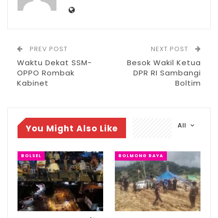
memuat Tujuan, Sasaran, Strategi, Arah
Kebijakan Pembangunan Daerah dan
Keuangan Daerah, serta Program
PREV POST
NEXT POST
Perangkat Daerah dan Lintas Perangkat
Waktu Dekat SSM-
Besok Wakil Ketua
Daerah yang disertai dengan kerangka
OPPO Rombak
DPR RI Sambangi
Kabinet
Boltim
pendanaan bersifat indikatif untuk jangka
waktu 5 (lima) tahun.
All
You Might Also Like
BOLSEL
BOLMONG RAYA