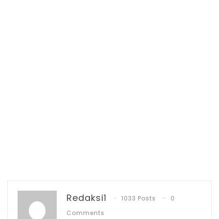
Sebagaimana dikatakan Bupati bahwa
Redaksi1
1033 Posts
0
RPJMD merupakan penjabaran dari Visi,
Comments
Misi dan program kepala daerah yang