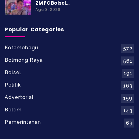
ZM FC Bolsel…
Agu 3, 2026
Popular Categories
Kotamobagu
572
Bolmong Raya
561
Bolsel
191
Politik
163
Advertorial
159
Boltim
143
Pemerintahan
63