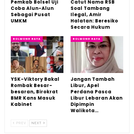
Pemkab Bolsel Uji
Catut Nama RSB
Coba Alun-Alun
Soal Tambang
Sebagai Pusat
Ilegal, Amir
UMKM
Halatan: Beresiko
Secara Hukum
RELATED POSTS
BOLMONG RAYA
BOLMONG RAYA
Pemkab Bolsel Uji Coba Alun-Alun Sebagai
Pusat…
Jan 14, 2026
Catut Nama RSB Soal Tambang Ilegal, Amir
Halatan:…
YSK-Viktory Bakal
Jangan Tambah
Rombak Besar-
Libur, Apel
Jun 9, 2025
besaran, Birokrat
Perdana Pasca
BMR Kans Masuk
Libur Lebaran Akan
YSK-Viktory Bakal Rombak Besar-besaran,
Kabinet
Dipimpin
Birokrat…
Walikota…
Apr 11, 2025
PREV
NEXT