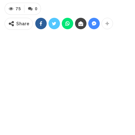
(Forkopimda) dan Tim Pengendalian Inflasi
75
0
Daerah (TPID) Kota Kotamobagu yang
dipimpin oleh Sekretaris Daerah, Adnan
Share
Masinae serta Dinas terkait di ruang
kerjanya.Selasa (10/6/2025)
RELATED POSTS
PT Zafran Kolaka Mandiri Resmi Jadi Mitra
Dukungan…
Agu 4, 2026
Pemkot Kotamobagu Sambut 1 Muharram
dengan Zikir…
Jul 7, 2026
IGA 2026, Sekda Kotamobagu Ajak OPD
Lahirkan…