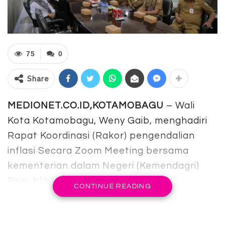
75
0
Share
MEDIONET.CO.ID,KOTAMOBAGU
– Wali
Kota Kotamobagu, Weny Gaib, menghadiri
Rapat Koordinasi (Rakor) pengendalian
inflasi Secara Zoom Meeting bersama
kementerian dalam Negeri (Kemendagri)
Republik Indonesia.
CONTINUE READING
Kegiatan tersebut turut dihadiri, Unsur
Forum komunikasi pimpinan daerah