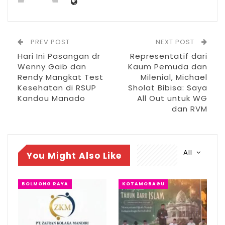
kemasyarakatan dan organisasi
kepemudaan sudah tidak diragukan lagi.
PREV POST
NEXT POST
RELATED POSTS
Hari Ini Pasangan dr
Representatif dari
Wenny Gaib dan
Kaum Pemuda dan
PT Zafran Kolaka Mandiri Resmi Jadi Mitra
Rendy Mangkat Test
Milenial, Michael
Dukungan…
Kesehatan di RSUP
Sholat Bibisa: Saya
Agu 4, 2026
Kandou Manado
All Out untuk WG
dan RVM
Pemkot Kotamobagu Sambut 1 Muharram
dengan Zikir…
Jul 7, 2026
All
You Might Also Like
IGA 2026, Sekda Kotamobagu Ajak OPD
Lahirkan…
Jun 30, 2026
BOLMONG RAYA
KOTAMOBAGU
Karena itu kata Difsan, menjadi modal bagi