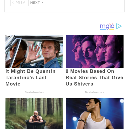
PREV
NEXT
perempuan asal Kelurahan Kotamobagu ini
menilai, Rendy menjadi salah satu dari
sederet papan dua yang mewakili kaum
pemuda di Kota Kotamobagu.
Sehingga menurut Melan, Rendy tahu pasti
seperti apa konsep dan problem dalam
kepemudaan.
“Menurut saya sosok pemimpin muda
seperti Bung Rendy nemiliki talenta yang
luar biasa. Ssok Rendy tentunya memiliki
dedikasi tinggi terhadap pembangunan
SDM khususnya bagi pemuda di Kota
Kotamobagu,” ujarnya.(And)