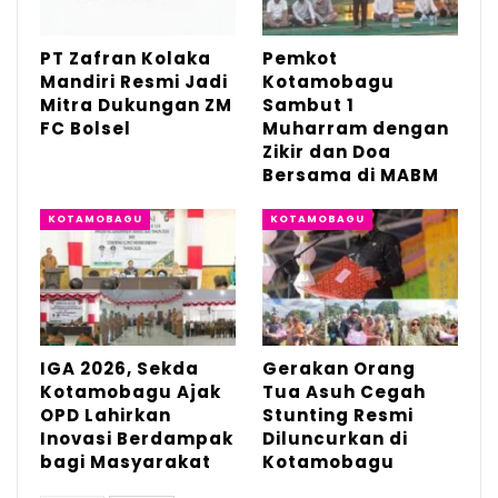
para milenial dan genZ dalam memberi
dukungan kepada Bung Rendy untuk
PT Zafran Kolaka
Pemkot
Mandiri Resmi Jadi
Kotamobagu
menjadi pemimpin di Kota Kotamobagu.
Mitra Dukungan ZM
Sambut 1
FC Bolsel
Muharram dengan
Menurut Difsan, pasangan dokter Wenny
Zikir dan Doa
Gaib dan sosok Rendy merupakan
Bersama di MABM
pasangan ideal.
KOTAMOBAGU
KOTAMOBAGU
Sebab dua kombinasi antara tekhnorat
pemuda adalah modal sosial yang kuat
untuk bertarung di Pilwako Kotamobagu.
IGA 2026, Sekda
Gerakan Orang
“Sekarang kita tinggal meningkatkan
Kotamobagu Ajak
Tua Asuh Cegah
popularitas Bung Rendy di publik Kota
OPD Lahirkan
Stunting Resmi
Inovasi Berdampak
Diluncurkan di
Kotamobagu.,” jelas Difsan.
bagi Masyarakat
Kotamobagu
Senada dengan Difsan, Melan Budiman