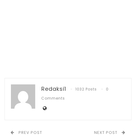
Jul 7, 2026
IGA 2026, Sekda Kotamobagu Ajak OPD
Lahirkan…
Jun 30, 2026
“Kami juga menyediakan berbagai minuman
mulai dari olahan kopi hingga teh, makanan
ringan hingga berat juga tersedia di sini,”
ujar owner TCW Bintang Cafe Michael
Sholat Bibisa.
Redaksi1
1032 Posts
0
Comments
Nah bagi Anda yang ingin menonton laga
seru Timnas Indonesia berlaga di kualifikasi
Piala Dunia melawan Timnas Australia?
PREV POST
NEXT POST
Langsung saja ke TCW Bintang Cafe di