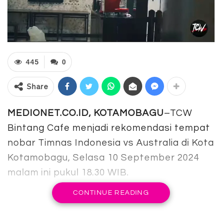
445
0
Share
MEDIONET.CO.ID, KOTAMOBAGU
–TCW
Bintang Cafe menjadi rekomendasi tempat
nobar Timnas Indonesia vs Australia di Kota
Kotamobagu, Selasa 10 September 2024
malam ini pukul 18.30 WIB.
CONTINUE READING
Asyiknya lagi, pengunjung juga bisa
menikmati musik atau karaoke langsung