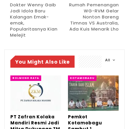
Dokter Wenny Gaib
Rumah Pemenangan
Kelurahan Mongkonai, Kecamatan
Jadi Idola Baru
WG-RVM Gelar
Kotamobagu.
Kalangan Emak-
Nonton Bareng
emak,
Timnas VS Australia,
So yuk nikmati beragam makanan dan
Popularitasnya Kian
Ada Kuis Menarik Lho
Melejit
minuman yang enak di TCW Bintang Cafe
sambil mendukung pasukan Garuda berkasi
dilapangan hijau.(And)
All
You Might Also Like
BOLMONG RAYA
KOTAMOBAGU
PT Zafran Kolaka
Pemkot
Mandiri Resmi Jadi
Kotamobagu
Mitra Dukungan ZM
Sambut 1