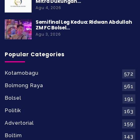
Mitra Dukungan…
Agu 4, 2026
Semifinal Leg Kedua: Ridwan Abdullah
ZM FC Bolsel…
Agu 3, 2026
Popular Categories
Kotamobagu
572
Bolmong Raya
561
Bolsel
191
Politik
163
Advertorial
159
Boltim
143