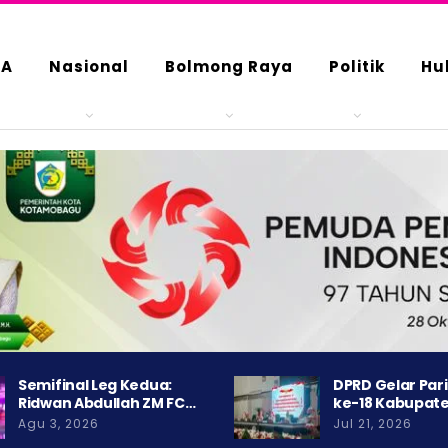
DA
Nasional
Bolmong Raya
Politik
Hu
Semifinal Leg Kedua:
DPRD Gelar Par
Ridwan Abdullah ZM FC…
ke-18 Kabupat
Agu 3, 2026
Jul 21, 2026