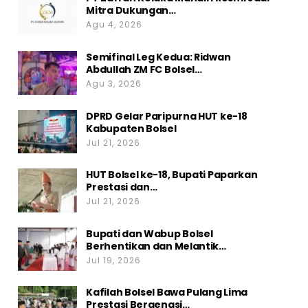
Mitra Dukungan…
Agu 4, 2026
Semifinal Leg Kedua: Ridwan
Abdullah ZM FC Bolsel…
Agu 3, 2026
DPRD Gelar Paripurna HUT ke-18
Kabupaten Bolsel
Jul 21, 2026
HUT Bolsel ke-18, Bupati Paparkan
Prestasi dan…
Jul 21, 2026
Bupati dan Wabup Bolsel
Berhentikan dan Melantik…
Jul 19, 2026
Kafilah Bolsel Bawa Pulang Lima
Prestasi Bergengsi…