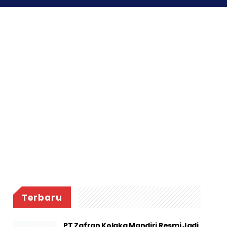
Terbaru
PT Zafran Kolaka Mandiri Resmi Jadi