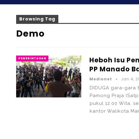
Browsing Tag
Demo
Heboh Isu Pe
PEMERINTAHAN
PP Manado Ba
Medionet
Jan 4, 2
DIDUGA gara-gara t
Pamong Praja (Satpo
pukul 12.00 Wita, s
kantor Walikota Ma