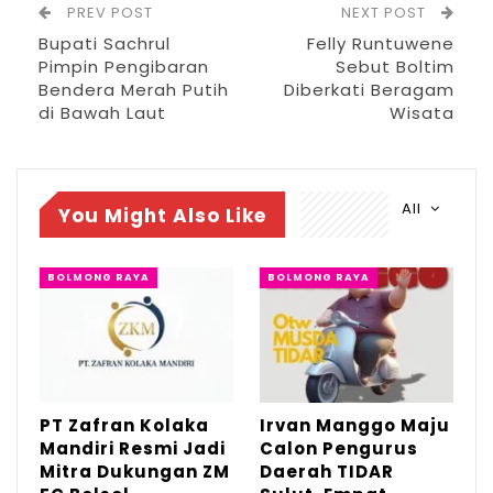
PREV POST
NEXT POST
ungkap Rivandi.
Bupati Sachrul
Felly Runtuwene
Pimpin Pengibaran
Sebut Boltim
Diketahui, tanah hibah yang dilintasi jalan
Bendera Merah Putih
Diberkati Beragam
pemukiman itu sepanjang sekira 30 meter
di Bawah Laut
Wisata
dengan lebar 3 meter untuk dibangun jalan
pemukiman sepanjang 180 meter dengan
All
anggaran sebesar Rp
332.000.000
yang
You Might Also Like
bersumber dari Dana Desa tahun 2021.
BOLMONG RAYA
BOLMONG RAYA
Di sisi lain, perencanaan pembangunan
jalan pemukiman tersebut, juga tidak
melalui musyawarah di Desa.
PT Zafran Kolaka
Irvan Manggo Maju
RELATED POSTS
Mandiri Resmi Jadi
Calon Pengurus
Mitra Dukungan ZM
Daerah TIDAR
PT Zafran Kolaka Mandiri Resmi Jadi Mitra
Dukungan…