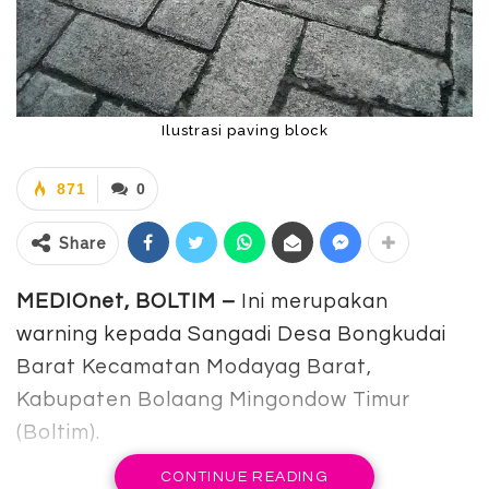
Ilustrasi paving block
871
0
Share
MEDIOnet, BOLTIM –
Ini merupakan
warning kepada Sangadi Desa Bongkudai
Barat Kecamatan Modayag Barat,
Kabupaten Bolaang Mingondow Timur
(Boltim).
CONTINUE READING
Pasalnya, salah satu kegiatan fisik untuk