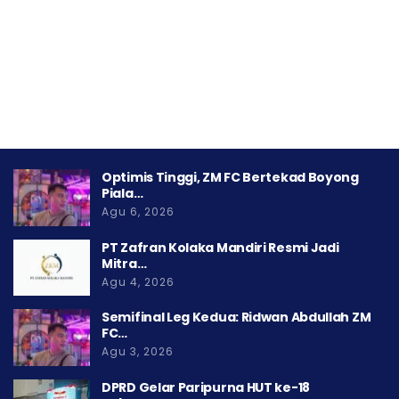
Optimis Tinggi, ZM FC Bertekad Boyong
Piala…
Agu 6, 2026
PT Zafran Kolaka Mandiri Resmi Jadi
Mitra…
Agu 4, 2026
Semifinal Leg Kedua: Ridwan Abdullah ZM
FC…
Agu 3, 2026
DPRD Gelar Paripurna HUT ke-18