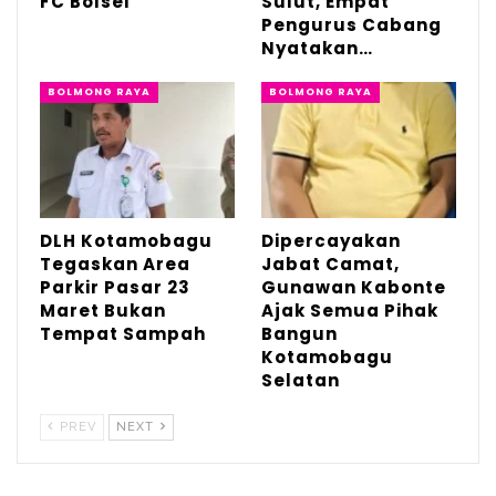
FC Bolsel
Sulut, Empat
Pengurus Cabang
Agu 4, 2026
Nyatakan…
Irvan Manggo Maju Calon Pengurus
BOLMONG RAYA
BOLMONG RAYA
Daerah TIDAR…
Apr 22, 2026
DLH Kotamobagu Tegaskan Area Parkir
Pasar 23 Maret…
Mar 19, 2026
DLH Kotamobagu
Dipercayakan
Tegaskan Area
Jabat Camat,
Parkir Pasar 23
Gunawan Kabonte
Hal ini dibenarkan oleh Salah satu anggota
Maret Bukan
Ajak Semua Pihak
Tempat Sampah
Bangun
BPD Desa Bongkudai Barat Muchtar
Kotamobagu
Mamonto. Dikatakannya, sampai saat ini
Selatan
perencanaan untuk pembangunan jalan
PREV
NEXT
pemukiman tersebut tanpa melalui
musyawarah.