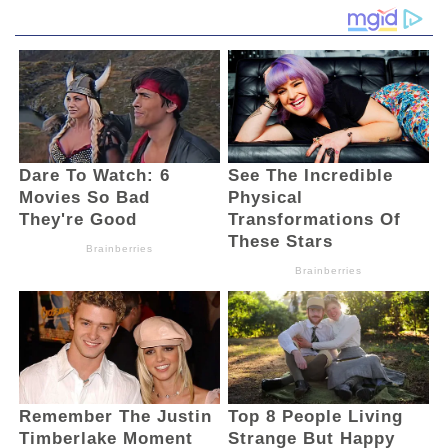
“Harusnya setiap kegiatan fisik idealnya
harus melalui perencanaan dan
musyawarah di desa,” kata Muchtar.
Sementara itu, Taslim Mamonto, salah satu
pendamping Desa Bongkudai Barat
mengatakan, pihaknya hanya meminta
penegasan bahwa setiap kegiatan di desa
termasuk fisik harus melalui PTKD
(Pelaksana Teknis Kegiatan Desa) yang
melibatkan Sekdes, koordinator dan Kepala
Urusan.
“Langkah ini harus dilakukan oleh Sangadi,
agar perencanaan lebih matang. Jangan