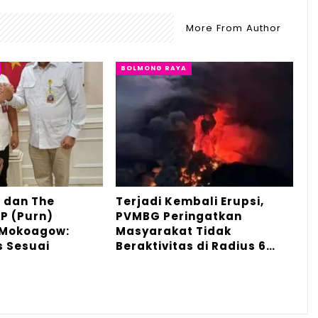
More From Author
BOLMONG RAYA
 dan The
Terjadi Kembali Erupsi,
P (Purn)
PVMBG Peringatkan
 Mokoagow:
Masyarakat Tidak
s Sesuai
Beraktivitas di Radius 6…