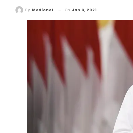
On
Jan 3, 2021
By
Medionet