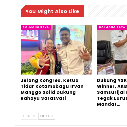
You Might Also Like
BOLMONG RAYA
BOLMONG RAYA
Jelang Kongres, Ketua
Dukung YSK
Tidar Kotamobagu Irvan
Winner, AKB
Manggo Solid Dukung
Samsurijal
Rahayu Sarasvati
Tegak Luru
Mandat…
PREV
NEXT